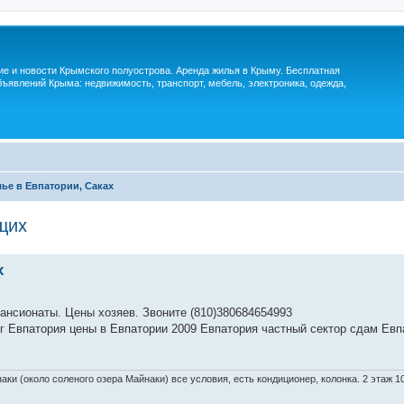
м
ие и новости Крымского полуострова. Аренда жилья в Крыму. Бесплатная
ъявлений Крыма: недвижимость, транспорт, мебель, электроника, одежда,
ье в Евпатории, Саках
щих
х
пансионаты. Цены хозяев. Звоните (810)380684654993
г Евпатория цены в Евпатории 2009 Евпатория частный сектор сдам Евп
ки (около соленого озера Майнаки) все условия, есть кондиционер, колонка. 2 этаж 1