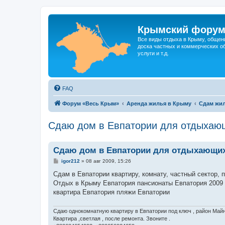
Крымский фору
Все виды отдыха в Крыму, общен
доска частных и коммерческих об
услуги и т.д.
FAQ
Форум «Весь Крым»
Аренда жилья в Крыму
Сдам жил
Сдаю дом в Евпатории для отдыхаю
Сдаю дом в Евпатории для отдыхающи
С
igor212
»
08 авг 2009, 15:26
о
о
Сдам в Евпатории квартиру, комнату, частный сектор, 
б
Отдых в Крыму Евпатория пансионаты Евпатория 2009 
щ
е
квартира Евпатория пляжи Евпатории
н
и
е
Сдаю однокомнатную квартиру в Евпатории под ключ , район Майна
Квартира ,светлая , после ремонта. Звоните .