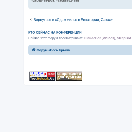
+380684654993, +380656934659
Вернуться в «Сдам жилье в Евпатории, Саках»
КТО СЕЙЧАС НА КОНФЕРЕНЦИИ
Сейчас этот форум просматривают:
ClaudeBot [ИИ бот]
,
SleepBot 
Форум «Весь Крым»