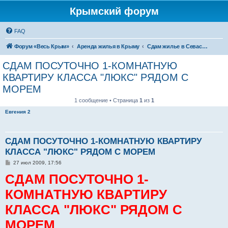
Крымский форум
FAQ
Форум «Весь Крым»
Аренда жилья в Крыму
Сдам жилье в Севастополе
СДАМ ПОСУТОЧНО 1-КОМНАТНУЮ
КВАРТИРУ КЛАССА "ЛЮКС" РЯДОМ С
МОРЕМ
1 сообщение • Страница
1
из
1
Евгения 2
СДАМ ПОСУТОЧНО 1-КОМНАТНУЮ КВАРТИРУ
КЛАССА "ЛЮКС" РЯДОМ С МОРЕМ
С
27 июл 2009, 17:56
о
СДАМ ПОСУТОЧНО 1-
о
б
щ
КОМНАТНУЮ КВАРТИРУ
е
н
КЛАССА "ЛЮКС" РЯДОМ С
и
е
МОРЕМ