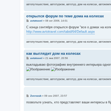
автопутешествие, автотуризм, автотур, дом на колесах, автокемпе
открылся форум по теме дома на колесах
С
avtotravel
»
08 окт 2006, 14:01
о
о
С конца сентября открылся форум "все о домах на кол
б
http://www.avtotravel.com/tabid/64/Default.aspx
щ
е
н
и
автопутешествие, автотуризм, автотур, дом на колесах, автокемпе
е
как выглядит дом на колесах
С
avtotravel
»
21 янв 2007, 20:56
о
о
выкладываю фотографию внутреннего интерьера одного
б
щ
е
н
и
автопутешествие, автотуризм, автотур, дом на колесах, автокемпе
е
С
Zverozub
»
09 сен 2007, 23:57
о
о
позвольте узнать, кто представляет ваши интересы в 
б
щ
е