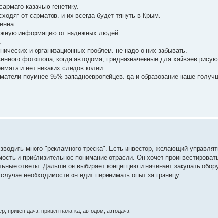
сармато-казачью генетику.
сходят от сарматов. и их всегда будет тянуть в Крым.
енна.
адежную информацию от надежных людей.
.
нических и организационных проблем. не надо о них забывать.
енного фотошопа, когда автодома, предназначенные для хайвэев рисую
римята и нет никаких следов колеи.
иматели поумнее 95% западноевропейцев. да и образование наше получ
зводить много "рекламного треска". Есть инвестор, желающий управлят
мость и приблизительное понимание отрасли. Он хочет проинвестировать
льные ответы. Дальше он выбирает концепцию и начинает закупать обор
 случае необходимости он едит перенимать опыт за границу.
р, прицеп дача, прицеп палатка, автодом, автодача