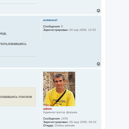
к
н
В
а
е
ч
р
а
avtotravel
н
л
у
Сообщения:
9
у
Зарегистрирован:
04 апр 2006, 13:33
т
ецк,
ь
с
я
спользовавшись
к
н
а
ч
а
В
л
е
у
р
н
у
т
ь
с
я
ьзовавшись поиском
к
н
а
admin
ч
Администратор форума
а
Сообщения:
1459
л
Зарегистрирован:
06 мар 2006, 00:24
у
Откуда:
Crimea.website