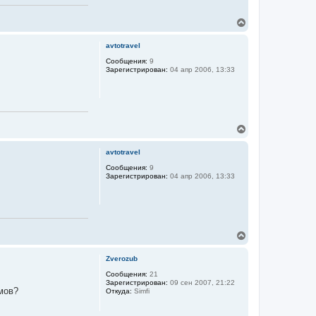
В
е
р
avtotravel
н
у
Сообщения:
9
Зарегистрирован:
04 апр 2006, 13:33
т
ь
с
я
к
н
В
а
е
ч
р
а
avtotravel
н
л
у
Сообщения:
9
у
Зарегистрирован:
04 апр 2006, 13:33
т
ь
с
я
к
н
В
а
е
ч
р
а
Zverozub
н
л
у
Сообщения:
21
у
Зарегистрирован:
09 сен 2007, 21:22
т
мов?
Откуда:
Simfi
ь
с
я