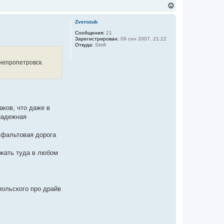
В
е
р
Zverozub
н
у
Сообщения:
21
Зарегистрирован:
09 сен 2007, 21:22
т
Откуда:
Simfi
ь
с
я
Днепропетровск.
к
н
а
ч
а
л
аков, что даже в
у
 надежная
сфальтовая дорога
зжать туда в любом
польского про драйв