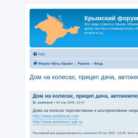
Крымский фору
Все виды отдыха в Крыму, общен
доска частных и коммерческих об
услуги и т.д.
FAQ
Форум «Весь Крым»
Разное
Флуд
Дом на колесах, прицеп дача, авток
Дом на колесах, прицеп дача, автокемп
С
avtotravel
»
04 апр 2006, 13:47
о
о
Дома на колесах перспективное и альтернативное напра
б
http://www.avtotravel.com
щ
е
http://www.autohome.spb.ru
н
и
е
Последний раз редактировалось
avtotravel
03 окт 2007, 13:18, всего 