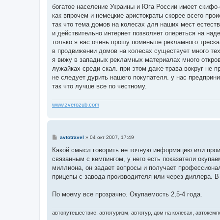
о
богатое население Украины и Юга России имеет скифо-
б
как впрочем и немецкие аристократы скорее всего прои
щ
е
так что тема домов на колесах для наших мест естеств
н
и действительно интернет позволяет опереться на н
и
е
только я вас очень прошу поменьше рекламного треска
в продвижении домов на колесах существует много тех
я вижу в западных рекламных материалах много откров
лужайках среди скал. при этом даже трава вокруг не п
не следует дурить нашего покупателя. у нас предприн
так что лучше все по честному.
www.zverozub.com
С
avtotravel
»
04 окт 2007, 17:49
о
о
Какой смысл говорить не точную информацию или прои
б
связанным с кемпингом, у него есть показатели окупае
щ
е
миллиона, он задает вопросы и получает профессиона
н
прицепы с завода производителя или через диллера. В
и
е
По моему все прозрачно. Окупаемость 2,5-4 года.
автопутешествие, автотуризм, автотур, дом на колесах, автокемпе