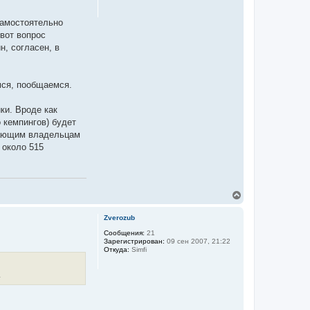
ь
с
я
самостоятельно
к
 вот вопрос
н
н, согласен, в
а
ч
а
л
мся, пообщаемся.
у
ки. Вроде как
 кемпингов) будет
зжающим владельцам
 около 515
В
е
р
Zverozub
н
у
Сообщения:
21
Зарегистрирован:
09 сен 2007, 21:22
т
Откуда:
Simfi
ь
с
я
.
к
н
а