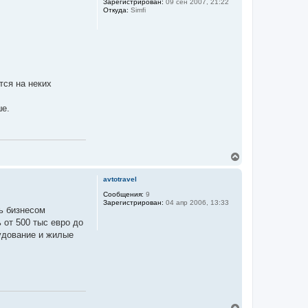
Зарегистрирован:
09 сен 2007, 21:22
т
Откуда:
Simfi
ь
с
я
к
н
а
ч
а
тся на неких
л
у
ше.
В
е
р
avtotravel
н
у
Сообщения:
9
Зарегистрирован:
04 апр 2006, 13:33
т
ь бизнесом
ь
 от 500 тыс евро до
с
я
удование и жилые
к
н
а
ч
а
л
у
В