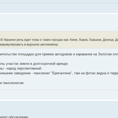
 Украине речь идет пока о таких городах как: Киев, Львов, Харьков, Донецк, 
аккумулировать в журнале автокемпер.
оительстве площадки для приема автодомов и караванов на Золотом пля
чь участок земли в долгосрочной аренде.
еры - народ перспективный.
нынешнее заведение - пансионат "Бригантина", там на фотах видна и тер
 и пансионатом.
 идет обсуждение.