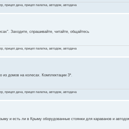
р, прицеп дача, прицеп палатка, автодом, автодача
есах". Заходите, спрашивайте, читайте, общайтесь
р, прицеп дача, прицеп палатка, автодом, автодача
 из домов на колесах. Комплектации 3*.
р, прицеп дача, прицеп палатка, автодом, автодача
Крыму и есть ли в Крыму оборудованные стоянки для караванов и автодо