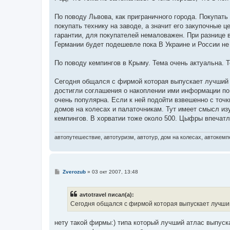
б
щ
е
По поводу Львова, как приграничного города. Покупат
н
покупать технику на заводе, а значит его закупочные 
и
е
гарантии, для покупателей немаловажен. При разнице в
Германии будет подешевле пока В Украине и России не
По поводу кемпингов в Крыму. Тема очень актуальна. 
Сегодня общался с фирмой которая выпускает лучший 
достигли соглашения о накоплении ими информации по к
очень популярна. Если к ней подойти взвешенно с то
домов на колесах и палаточникам. Тут имеет смысл из
кемпингов. В хорватии тоже около 500. Цыфры впечатл
автопутешествие, автотуризм, автотур, дом на колесах, автокемпе
С
Zverozub
»
03 окт 2007, 13:48
о
о
б
avtotravel писал(а):
щ
е
Сегодня общался с фирмой которая выпускает лучши
н
и
е
нету такой фирмы:) типа который лучший атлас выпуск