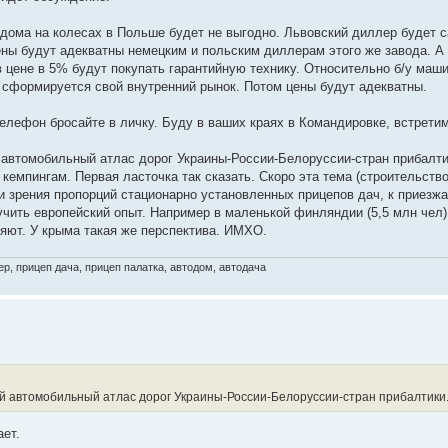
ь дома на колесах в Польше будет не выгодно. Львовский диллер будет 
цены будут адекватны немецким и польским диллерам этого же завода. А
 цене в 5% будут покупать гарантийную технику. Относительно б/у маши
 сформируется свой внутренний рынок. Потом цены будут адекватны.
Телефон бросайте в личку. Буду в ваших краях в Командировке, встрети
автомобильный атлас дорог Украины-России-Белоруссии-стран прибалти
емпингам. Первая ласточка так сказать. Скоро эта тема (строительство
чки зрения пропорций стационарно установленных прицепов дач, к прие
учить европейский опыт. Например в маленькой финляндии (5,5 млн чел)
яют. У крыма такая же перспектива. ИМХО.
р, прицеп дача, прицеп палатка, автодом, автодача
й автомобильный атлас дорог Украины-России-Белоруссии-стран прибалтики
ает.