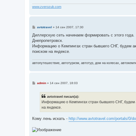
н
и
www.zverozub.com
е
С
avtotravel
»
14 сен 2007, 17:30
о
о
Диллерскую сеть начинаем формировать с этого года. В
б
Днепропетровск.
щ
е
Информацию о Кемпингах стран бывшего СНГ, будем ак
н
поиском на яндексе.
и
е
автопутешествие, автотуризм, автотур, дом на колесах, автокемпе
С
admin
»
14 сен 2007, 18:03
о
о
б
avtotravel писал(а):
щ
е
Информацию о Кемпингах стран бывшего СНГ, будем 
н
на яндексе.
и
е
Кому лень искать -
http://www.avtotravel.com/portals/0/do