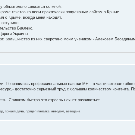
у обязательно свяжется со мной.
о кроме текстов ко всем практически популярным сайтам о Крыме.
я о Крыме, всегда меня находят.
 поступило.
тельство Библекс.
 Дороги Украины.
рт, большинство из них сверстано моим учеником - Алексеем Бесединым
ми. Понравились профессиональные навыки М+... в части сетевого обще
есурс,- достаточно серьезный труд с большим количеством контента. П
язь. Слишком быстро это отрасль начнет развиваться.
р, прицеп дача, прицеп палатка, автодом, автодача