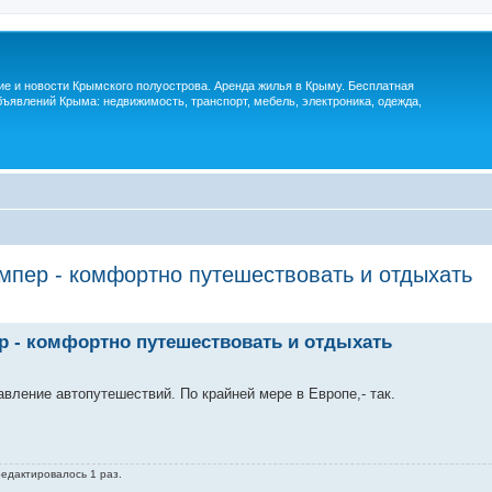
м
ие и новости Крымского полуострова. Аренда жилья в Крыму. Бесплатная
ъявлений Крыма: недвижимость, транспорт, мебель, электроника, одежда,
емпер - комфортно путешествовать и отдыхать
ер - комфортно путешествовать и отдыхать
вление автопутешествий. По крайней мере в Европе,- так.
редактировалось 1 раз.