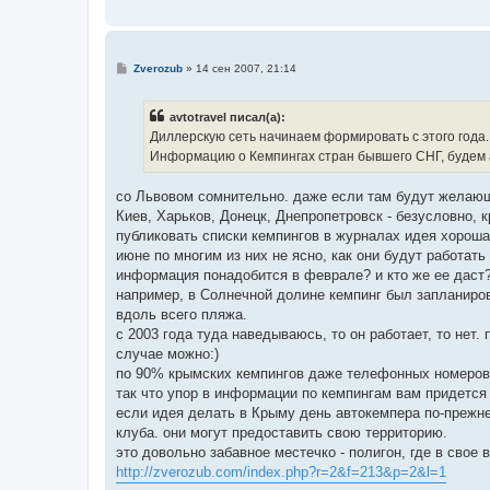
С
Zverozub
»
14 сен 2007, 21:14
о
о
б
avtotravel писал(а):
щ
е
Диллерскую сеть начинаем формировать с этого года. В
н
Информацию о Кемпингах стран бывшего СНГ, будем 
и
е
со Львовом сомнительно. даже если там будут желающи
Киев, Харьков, Донецк, Днепропетровск - безусловно, к
публиковать списки кемпингов в журналах идея хорошая
июне по многим из них не ясно, как они будут работат
информация понадобится в феврале? и кто же ее даст
например, в Солнечной долине кемпинг был запланиро
вдоль всего пляжа.
с 2003 года туда наведываюсь, то он работает, то нет
случае можно:)
по 90% крымских кемпингов даже телефонных номеров
так что упор в информации по кемпингам вам придется
если идея делать в Крыму день автокемпера по-прежне
клуба. они могут предоставить свою территорию.
это довольно забавное местечко - полигон, где в сво
http://zverozub.com/index.php?r=2&f=213&p=2&l=1