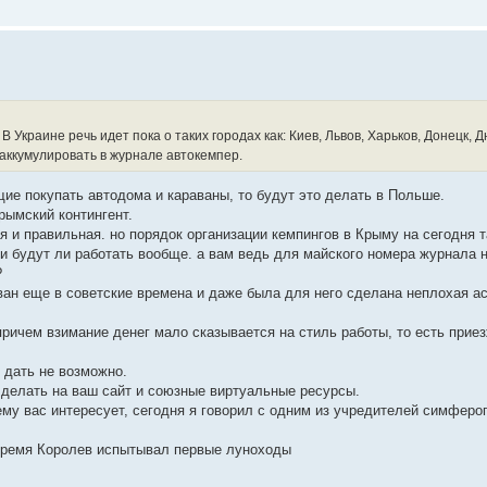
 Украине речь идет пока о таких городах как: Киев, Львов, Харьков, Донецк, 
аккумулировать в журнале автокемпер.
е покупать автодома и караваны, то будут это делать в Польше.
рымский контингент.
 и правильная. но порядок организации кемпингов в Крыму на сегодня т
ь и будут ли работать вообще. а вам ведь для майского номера журнала
?
ван еще в советские времена и даже была для него сделана неплохая а
. причем взимание денег мало сказывается на стиль работы, то есть прие
 дать не возможно.
 делать на ваш сайт и союзные виртуальные ресурсы.
му вас интересует, сегодня я говорил с одним из учредителей симферо
е время Королев испытывал первые луноходы