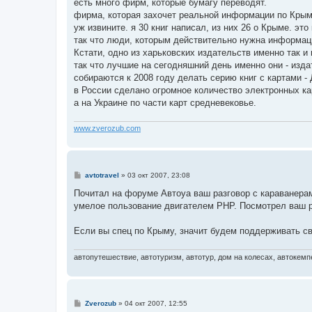
есть много фирм, которые бумагу переводят.
фирма, которая захочет реальной информации по Крым
уж извините. я 30 книг написал, из них 26 о Крыме. эт
так что люди, которым действительно нужна информаци
Кстати, одно из харьковских издательств именно так и
так что лучшие на сегодняшний день именно они - изда
собираются к 2008 году делать серию книг с картами -
в России сделано огромное количество электронных ка
а на Украине по части карт средневековье.
www.zverozub.com
С
avtotravel
»
03 окт 2007, 23:08
о
о
Почитал на форуме Автоуа ваш разговор с караванера
б
умелое пользование двигателем PHP. Посмотрел ваш р
щ
е
н
Если вы спец по Крыму, значит будем поддерживать св
и
е
автопутешествие, автотуризм, автотур, дом на колесах, автокемпе
С
Zverozub
»
04 окт 2007, 12:55
о