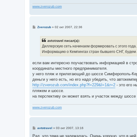
www.zverozub.com
С
Zverozub
»
02 окт 2007, 22:36
о
о
б
avtotravel писал(а):
щ
е
Диллерскую сеть начинаем формировать с этого года. В
н
Информацию о Кемпингах стран бывшего СНГ, будем 
и
е
если вам интересно поучаствовать информацией в стр
координаты местного предпринимателя.
у него пляж и прилегающий до шоссе Симферополь-Кер
деньги у него есть, но его надо убедить, что автокемп
http://zverozub.com/index.php?f=229&l=1&r=2
- это его 
пляжем и шоссе.
на перспективу он может взять и участок между шоссе
www.zverozub.com
С
avtotravel
»
03 окт 2007, 13:16
о
о
Рад, что тема не залежалась. Очень хорошо, что в ней