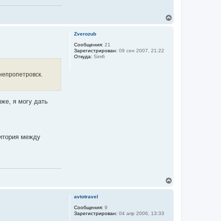
В
е
р
Zverozub
н
у
Сообщения:
21
Зарегистрирован:
09 сен 2007, 21:22
т
Откуда:
Simfi
ь
с
я
Днепропетровск.
к
н
а
ч
же, я могу дать
а
л
у
ритория между
В
е
р
avtotravel
н
у
Сообщения:
9
Зарегистрирован:
04 апр 2006, 13:33
т