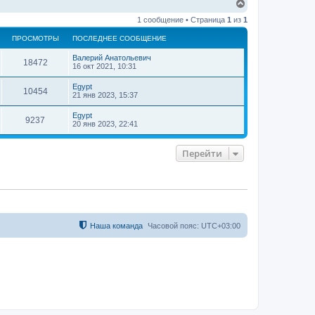
В
е
1 сообщение • Страница
1
из
1
р
н
ПРОСМОТРЫ
ПОСЛЕДНЕЕ СООБЩЕНИЕ
у
т
Валерий Анатольевич
ь
18472
16 окт 2021, 10:31
с
я
Egypt
10454
к
21 янв 2023, 15:37
н
а
Egypt
9237
ч
20 янв 2023, 22:41
а
л
у
Перейти
Наша команда
Часовой пояс:
UTC+03:00