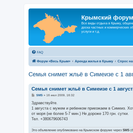
Крымский фору
Все виды отдыха в Крыму, общен
доска частных и коммерческих об
услуги и т.д.
FAQ
Форум «Весь Крым»
Аренда жилья в Крыму
Спрос на
Семья снимет жльё в Симеизе с 1 ав
Семья снимет жльё в Симеизе с 1 август
С
SMS
»
16 июл 2009, 16:32
о
о
Здравствуйте.
б
1 августа с мужем и ребенком приезжаем в Симеиз. Хо
щ
е
от моря (не более 5-7 мин.) Не дороже 170 грн. сутки.
н
Тел. +380679606743
и
е
Это объявление опубликовано на Крымском форуме через
SMS
(б