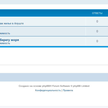
ОТВЕТЫ
0
ам жилье в Алуште
0
жимость
 берегу моря
0
жимость
Создано на основе phpBB® Forum Software © phpBB Limited
Конфиденциальность
|
Правила