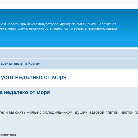
м
ие и новости Крымского полуострова. Аренда жилья в Крыму. Бесплатная
ъявлений Крыма: недвижимость, транспорт, мебель, электроника, одежда,
 аренду жилья в Крыму
густа недалеко от моря
а недалеко от моря
тели бы снять жильё с холодильником, душем, газовой плитой, чистой 
есплатно).