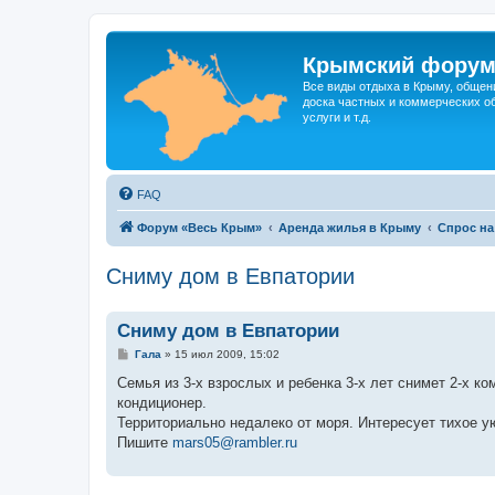
Крымский фору
Все виды отдыха в Крыму, общен
доска частных и коммерческих об
услуги и т.д.
FAQ
Форум «Весь Крым»
Аренда жилья в Крыму
Спрос на
Сниму дом в Евпатории
Сниму дом в Евпатории
С
Гала
»
15 июл 2009, 15:02
о
о
Семья из 3-х взрослых и ребенка 3-х лет снимет 2-х к
б
кондиционер.
щ
е
Территориально недалеко от моря. Интересует тихое ую
н
Пишите
mars05@rambler.ru
и
е