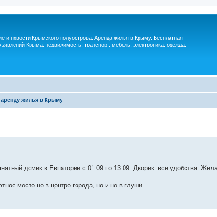
м
ие и новости Крымского полуострова. Аренда жилья в Крыму. Бесплатная
ъявлений Крыма: недвижимость, транспорт, мебель, электроника, одежда,
 аренду жилья в Крыму
омнатный домик в Евпатории с 01.09 по 13.09. Дворик, все удобства. Жел
тное место не в центре города, но и не в глуши.