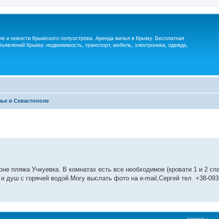
м
ие и новости Крымского полуострова. Аренда жилья в Крыму. Бесплатная
ъявлений Крыма: недвижимость, транспорт, мебель, электроника, одежда,
ье в Севастополе
не пляжа Учкуевка. В комнатах есть все необходимое (кровати 1 и 2 сп
и душ с горячей водой.Могу выслать фото на e-mail,Сергей тел. +38-093-