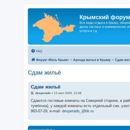
Крымский фору
Все виды отдыха в Крыму, общен
доска частных и коммерческих об
услуги и т.д.
FAQ
Форум «Весь Крым»
Аренда жилья в Крыму
Сдам жил
Сдам жильё
Сдам жильё
С
desperado
»
13 июл 2009, 22:48
о
о
Сдаются гостевые комнаты на Северной стороне, в райо
б
тумбочка), у каждой комнаты есть отдельный сан. узел 
щ
е
983-07-29, e-mail:
desperado_@bk.ru
н
и
е