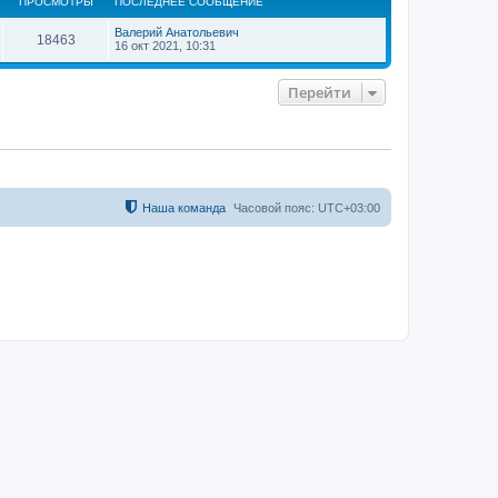
ПРОСМОТРЫ
ПОСЛЕДНЕЕ СООБЩЕНИЕ
у
т
Валерий Анатольевич
ь
18463
16 окт 2021, 10:31
с
я
к
Перейти
н
а
ч
а
л
у
Наша команда
Часовой пояс:
UTC+03:00