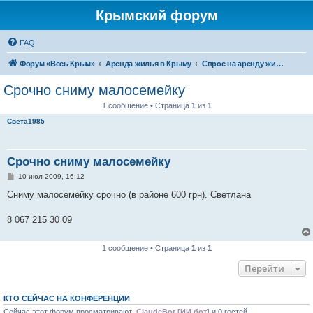
Крымский форум
FAQ
Форум «Весь Крым»
Аренда жилья в Крыму
Спрос на аренду жилья в Крыму
Срочно сниму малосемейку
1 сообщение • Страница
1
из
1
Света1985
Срочно сниму малосемейку
С
10 июл 2009, 16:12
о
о
Сниму малосемейку срочно (в районе 600 грн). Светлана
б
щ
е
8 067 215 30 09
н
и
е
1 сообщение • Страница
1
из
1
Перейти
КТО СЕЙЧАС НА КОНФЕРЕНЦИИ
Сейчас этот форум просматривают:
ClaudeBot [ИИ бот]
и 0 гостей