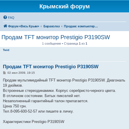
Крымский форум
FAQ
Форум «Весь Крым»
Барахолка
Продам: компьютеры, комплектующие, оргтехника
Продам TFT монитор Prestigio P3190SW
1 сообщение • Страница
1
из
1
Twid
Продам TFT монитор Prestigio P3190SW
С
02 июл 2009, 19:15
о
о
Продам мультимедийный TFT монитор Prestigio P3190SW. Диагональ
б
19 дюймов.
щ
е
Встроенные стереодинамики. Корпус серебристо-черного цвета.
н
В отличном состоянии. Битых пикселей нет.
и
е
Незаполненный гарантийный талон прилагается.
Цена 750 грн.
Тел.8-095-600-52-57 или пишите в личку.
Характеристики Prestigio P3190SW