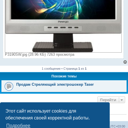
P3190SW.jpg (28.96 КБ) 7263 просмотра
1 сообщение • Страница
1
из
1
Похожие темы
Продам Стреляющий электрошокер Taser
Перейти
Этот сайт использует cookies для
КТО СЕЙЧАС НА КОНФЕРЕНЦИИ
обеспечения своей корректной работы.
Сейчас этот форум просматривают:
ClaudeBot [ИИ бот]
и 0 гостей
Подробнее
Форум «Весь Крым»
Наша команда
Часовой пояс:
UTC+03:00