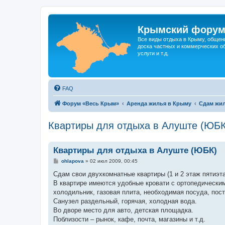
Крымский фору
Все виды отдыха в Крыму, общен
доска частных и коммерческих об
услуги и т.д.
FAQ
Форум «Весь Крым»
Аренда жилья в Крыму
Сдам жил
Квартиры для отдыха в Алуште (ЮБК
Квартиры для отдыха в Алуште (ЮБК)
С
ohlapova
»
02 июл 2009, 00:45
о
о
Сдам свои двухкомнатные квартиры (1 и 2 этаж пятиэта
б
В квартире имеются удобные кровати с ортопедическим
щ
е
холодильник, газовая плита, необходимая посуда, пос
н
Санузел раздельный, горячая, холодная вода.
и
е
Во дворе место для авто, детская площадка.
Поблизости – рынок, кафе, почта, магазины и т.д.