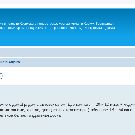
м
ие и новости Крымского полуострова. Аренда жилья в Крыму. Бесплатная
ъявлений Крыма: недвижимость, транспорт, мебель, электроника, одежда,
ье в Алуште
)
жного дома) рядом с автовокзалом. Две комнаты – 20 и 12 м.кв. + лоджи
и матрацами, кресла, два цветных телевизора (кабельное ТВ – 54 канал
тельное белье, гладильная доска.