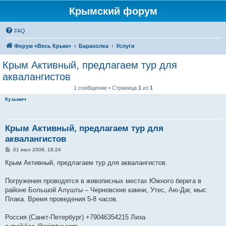
Крымский форум
FAQ
Форум «Весь Крым»
Барахолка
Услуги
Крым Активный, предлагаем тур для
аквалангистов
1 сообщение • Страница
1
из
1
Кузьмич
Крым Активный, предлагаем тур для
аквалангистов
С
01 июл 2009, 18:24
о
о
Крым Активный, предлагаем тур для аквалангистов.
б
щ
е
Погружения проводятся в живописных местах Южного берега в
н
районе Большой Алушты – Черновские камни, Утес, Аю-Даг, мыс
и
е
Плака. Время проведения 5-8 часов.
Россия (Санкт-Петербург) +79046354215 Лиза