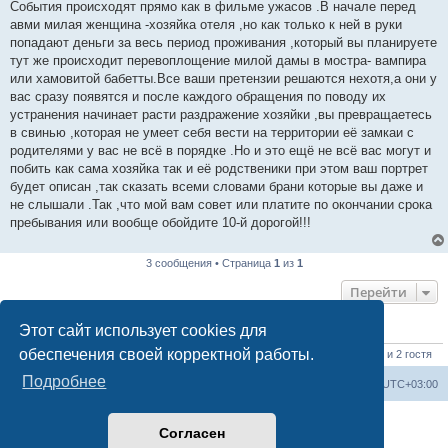
е
События происходят прямо как в фильме ужасов .В начале перед
авми милая женщина -хозяйка отеля ,но как только к ней в руки
попадают деньги за весь период проживания ,который вы планируете
тут же происходит перевоплощение милой дамы в мостра- вампира
или хамовитой бабетты.Все ваши претензии решаются нехотя,а они у
вас сразу появятся и после каждого обращения по поводу их
устранения начинает расти раздражение хозяйки ,вы превращаетесь
в свинью ,которая не умеет себя вести на территории её замкаи с
родителями у вас не всё в порядке .Но и это ещё не всё вас могут и
побить как сама хозяйка так и её родственики при этом ваш портрет
будет описан ,так сказать всеми словами брани которые вы даже и
не слышали .Так ,что мой вам совет или платите по окончании срока
пребывания или вообще обойдите 10-й дорогой!!!
3 сообщения • Страница
1
из
1
Перейти
Этот сайт использует cookies для
КТО СЕЙЧАС НА КОНФЕРЕНЦИИ
обеспечения своей корректной работы.
Сейчас этот форум просматривают:
ClaudeBot [ИИ бот]
,
SleepBot [бот]
и 2 гостя
Подробнее
Форум «Весь Крым»
Наша команда
Часовой пояс:
UTC+03:00
Создано на основе phpBB® Forum Software © phpBB Limited
Согласен
Конфиденциальность
|
Правила