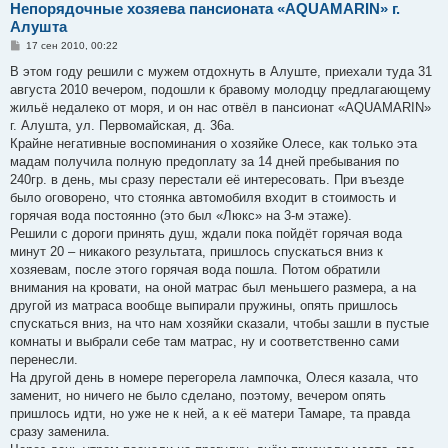
Непорядочные хозяева пансионата «AQUAMARIN» г.
Алушта
С
17 сен 2010, 00:22
о
о
В этом году решили с мужем отдохнуть в Алуште, приехали туда 31
б
августа 2010 вечером, подошли к бравому молодцу предлагающему
щ
е
жильё недалеко от моря, и он нас отвёл в пансионат «AQUAMARIN»
н
г. Алушта, ул. Первомайская, д. 36а.
и
е
Крайне негативные воспоминания о хозяйке Олесе, как только эта
мадам получила полную предоплату за 14 дней пребывания по
240гр. в день, мы сразу перестали её интересовать. При въезде
было оговорено, что стоянка автомобиля входит в стоимость и
горячая вода постоянно (это был «Люкс» на 3-м этаже).
Решили с дороги принять душ, ждали пока пойдёт горячая вода
минут 20 – никакого результата, пришлось спускаться вниз к
хозяевам, после этого горячая вода пошла. Потом обратили
внимания на кровати, на оной матрас был меньшего размера, а на
другой из матраса вообще выпирали пружины, опять пришлось
спускаться вниз, на что нам хозяйки сказали, чтобы зашли в пустые
комнаты и выбрали себе там матрас, ну и соответственно сами
перенесли.
На другой день в номере перегорела лампочка, Олеся казала, что
заменит, но ничего не было сделано, поэтому, вечером опять
пришлось идти, но уже не к ней, а к её матери Тамаре, та правда
сразу заменила.