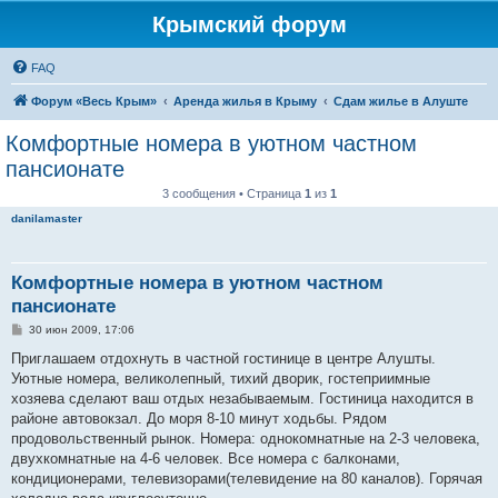
Крымский форум
FAQ
Форум «Весь Крым»
Аренда жилья в Крыму
Сдам жилье в Алуште
Комфортные номера в уютном частном
пансионате
3 сообщения • Страница
1
из
1
danilamaster
Комфортные номера в уютном частном
пансионате
С
30 июн 2009, 17:06
о
о
Приглашаем отдохнуть в частной гостинице в центре Алушты.
б
Уютные номера, великолепный, тихий дворик, гостеприимные
щ
е
хозяева сделают ваш отдых незабываемым. Гостиница находится в
н
районе автовокзал. До моря 8-10 минут ходьбы. Рядом
и
е
продовольственный рынок. Номера: однокомнатные на 2-3 человека,
двухкомнатные на 4-6 человек. Все номера с балконами,
кондиционерами, телевизорами(телевидение на 80 каналов). Горячая