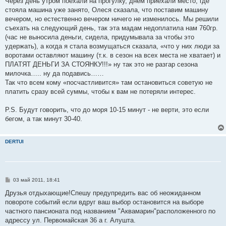
Через день утром поехали на прогулку, днём приехали место, где
стояла машина уже занято, Олеся сказала, что поставим машину
вечером, но естественно вечером ничего не изменилось. Мы решили
съехать на следующий день, так эта мадам недоплатила нам 760гр.
(час не выносила деньги, сидела, придумывала за чтобы это
удержать), а когда я стала возмущаться сказала, «что у них люди за
воротами оставляют машину (т.к. в сезон на всех места не хватает) и
ПЛАТЯТ ДЕНЬГИ ЗА СТОЯНКУ!!!» ну так это не разгар сезона
милочка….. ну да подавись……
Так что всем кому «посчастливится» там остановиться советую не
платить сразу всей суммы, чтобы к вам не потеряли интерес.
P.S. Будут говорить, что до моря 10-15 минут - не верти, это если
бегом, а так минут 30-40.
DERTUI
С
03 май 2011, 18:41
о
о
Друзья отдыхающие!Спешу предупредить вас об неожиданном
б
повороте событий если вдруг ваш выбор остановится на выборе
щ
е
частного пансионата под названием "Аквамарин"расположенного по
н
адрессу ул. Первомайская 36 а г. Алушта.
и