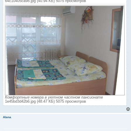
64c10405ca98.jpg (40.94 КБ) 5075 просмотров
Комфортные номера в уютном частном пансионате
1e45bd3d42b6.jpg (48.47 КБ) 5075 просмотров
Alana