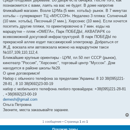
среди плодовых деревьев. Во дворе есть овчарка. После того, как
познакомится с вами, лаять на вас не будет. В доме напротив
ближайший магазин. Возле ЦУМа (5 мин. хотьбы)- рынок. В 7 минутах
хотьбы – супермаркет ТЦ «МУССОН». Недалеко 3 пляжа: Солнечный
(10 мин. хотьбы), Песочный (7 мин.), Херсонес (10 мин). Если хочется
посетить другие пляжи, то ориентировочно в 7 мин. езды на
маршрутке – пляж «ОМЕГА», Парк ПОБЕДЫ, АКВАПАРК со
всевозможной досуговой инфраструктурой. В парк ПОБЕДЫ по
прекрасной аллее ездит пассажирский электрокар. Добраться от
Ж.Д. вокзала или автовокзала можно на маршрутном такси
№107,109,110,112,4.
Ближайшие крупные ориентиры - ЦУМ, пл.50 лет СССР (рынок),
кинотеатр "Россия", "Херсонес", торговый центр "Муссон". Дом
находится в районе школы №29.
О цене договоримся!
Набор с обычного телефона за пределами Украины: 8 10 38(095)221-
28-81 , 8 10 38(0692)23-00-19
набор с мобильного телефона любого провайдера: +38(095)221-28-81
, +38(0692)23-00-19
demesh@gmail.com
Ольга Петровна
Звоните, места заказывайте заранее.
1 сообщение • Страница
1
из
1
Похожие темы