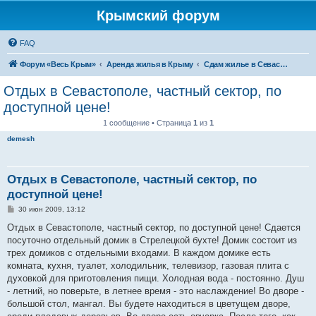
Крымский форум
FAQ
Форум «Весь Крым»
Аренда жилья в Крыму
Сдам жилье в Севастополе
Отдых в Севастополе, частный сектор, по
доступной цене!
1 сообщение • Страница
1
из
1
demesh
Отдых в Севастополе, частный сектор, по
доступной цене!
С
30 июн 2009, 13:12
о
о
Отдых в Севастополе, частный сектор, по доступной цене! Сдается
б
посуточно отдельный домик в Стрелецкой бухте! Домик состоит из
щ
е
трех домиков с отдельными входами. В каждом домике есть
н
комната, кухня, туалет, холодильник, телевизор, газовая плита с
и
е
духовкой для приготовления пищи. Холодная вода - постоянно. Душ
- летний, но поверьте, в летнее время - это наслаждение! Во дворе -
большой стол, мангал. Вы будете находиться в цветущем дворе,