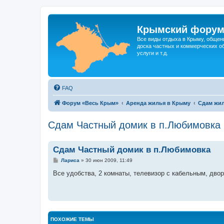
Крымский фору
Все виды отдыха в Крыму, общен
доска частных и коммерческих об
услуги и т.д.
FAQ
Форум «Весь Крым»
Аренда жилья в Крыму
Сдам жил
Сдам Частный домик в п.Любимовка
Сдам Частный домик в п.Любимовка
С
Лариса
»
30 июн 2009, 11:49
о
о
Все удобства, 2 комнаты, телевизор с кабельным, двор
б
щ
е
н
и
е
ПОХОЖИЕ ТЕМЫ