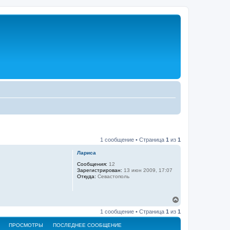
1 сообщение • Страница
1
из
1
Лариса
Сообщения:
12
Зарегистрирован:
13 июн 2009, 17:07
Откуда:
Севастополь
В
е
1 сообщение • Страница
1
из
1
р
н
ПРОСМОТРЫ
ПОСЛЕДНЕЕ СООБЩЕНИЕ
у