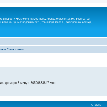
м
ие и новости Крымского полуострова. Аренда жилья в Крыму. Бесплатная
ъявлений Крыма: недвижимость, транспорт, мебель, электроника, одежда,
ье в Севастополе
ик, до моря 5 минут. 80509833847 Аня.
ОТВЕТЫ