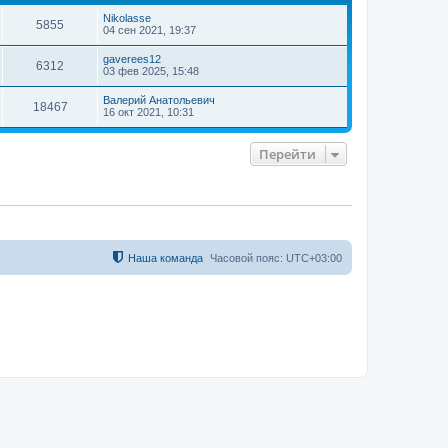
т
Nikolasse
ь
5855
04 сен 2021, 19:37
с
я
gaverees12
6312
к
03 фев 2025, 15:48
н
а
Валерий Анатольевич
18467
ч
16 окт 2021, 10:31
а
л
у
Перейти
Наша команда
Часовой пояс:
UTC+03:00