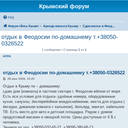
Крымский форум
FAQ
Форум «Весь Крым»
Аренда жилья в Крыму
Сдам жилье в Феодосии - аренда жилья от хозяев
отдых в Феодосии по-домашнему т.+38050-
0326522
1 сообщение • Страница
1
из
1
АЛЛА
отдых в Феодосии по-домашнему т.+38050-0326522
С
28 июн 2009, 10:45
о
о
Отдых в Крыму по – домашнему:
б
сдаю дом (комнаты) в частном секторе г. Феодосии вблизи от моря.
щ
е
Есть все условия для отдыха- удобные номера, оборудованные
н
кухни, санузлы, бесперебойное вождоснабжение, места для отдыха (
и
е
беседки, диванная комната с кальяном), бильярд, мангал, кабельное
ТВ. Есть место для авто и детская площадка. Рядом с домом
продуктовый магазин и овощной лоток. Цены доступные от 6 $ с
человека.
Звоните по тел. +38050-032-65-22, +38095-380-68-13