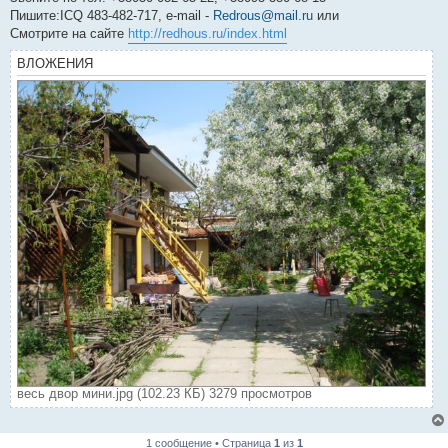
Пишите:ICQ 483-482-717, e-mail -
Redrous@mail.ru
или
Смотрите на сайте
http://redhous.ru/index.html
ВЛОЖЕНИЯ
весь двор мини.jpg (102.23 КБ) 3279 просмотров
1 сообщение • Страница
1
из
1