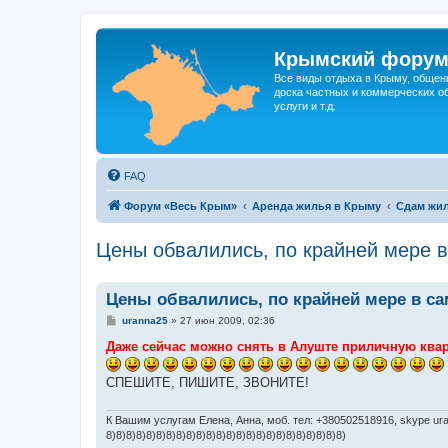
Крымский фору
Все виды отдыха в Крыму, общен
доска частных и коммерческих об
услуги и т.д.
FAQ
Форум «Весь Крым»
Аренда жилья в Крыму
Сдам жил
Цены обвалились, по крайней мере 
Цены обвалились, по крайней мере в с
С
uranna25
»
27 июн 2009, 02:36
о
о
Даже сейчас можно снять в Алуште приличную кварт
б
щ
е
СПЕШИТЕ, ПИШИТЕ, ЗВОНИТЕ!
н
и
е
К Вашим услугам Елена, Анна, моб. тел: +380502518916, skype uran
8)8)8)8)8)8)8)8)8)8)8)8)8)8)8)8)8)8)8)8)8)8)8)8)