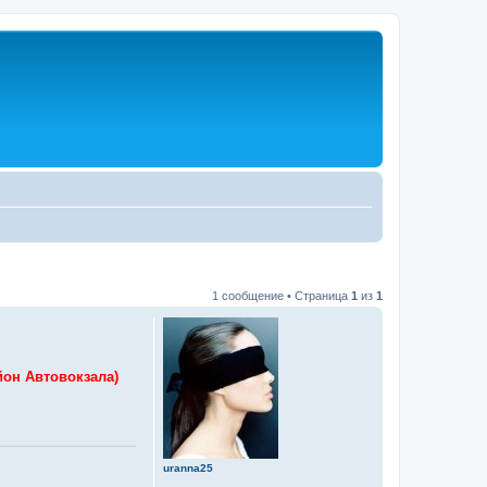
1 сообщение • Страница
1
из
1
йон Автовокзала)
uranna25