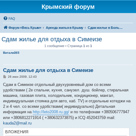
Крымский форум
FAQ
Форум «Весь Крым»
Аренда жилья в Крыму
Сдам жилье в Большой Ялте - аренда жилья от хозяев
Сдам жилье для отдыха в Симеизе
1 сообщение • Страница
1
из
1
Виталий65
Сдам жилье для отдыха в Симеизе
С
26 июн 2009, 12:43
о
о
Сдам в Симеизе отдельный двухуровневый дом со всеми
б
удобствами ( 2е спальни, кухня, санузел. душ. бойлер, стиральная
щ
е
машина, газовая плита, холодильник, кондиционер, мангал,
н
индивидуальная стоянка для авто, каб. TV) и отдельные котеджи на
и
е
2 и 4 чел. со всеми удобствами( индивидуально) Детальная
информация на
http://leto2008.ru.gg/
и по телефонам +380506777947
или +3806812271914 ( +380632373875) и ICQ 452043759 mail:
kauda2@mail.ru
ВЛОЖЕНИЯ