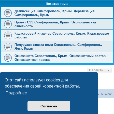
Похожие темы
Дезинсекция Симферополь, Крым. Дератизация
Симферополь, Крым
Проект СЗЗ Симферополь, Крым. Экологическая
отчетность
Кадастровый инженер Севастополь, Крым. Кадастровые
работы
Полусухая стяжка пола Севастополь, Симферополь,
Ялта, Крым
Огнезащита Севастополь, Крым. Огнезащитный состав.
Огнезащитная краска
Перейти
Этот сайт использует cookies для
КТО СЕЙЧАС НА КОНФЕРЕНЦИИ
обеспечения своей корректной работы.
Сейчас этот форум просматривают:
ClaudeBot [ИИ бот]
и 0 гостей
Подробнее
Форум «Весь Крым»
Наша команда
Часовой пояс:
UTC+03:00
Создано на основе phpBB® Forum Software © phpBB Limited
Согласен
Конфиденциальность
|
Правила