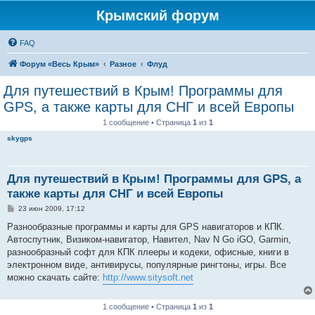
Крымский форум
FAQ
Форум «Весь Крым»
Разное
Флуд
Для путешествий в Крым! Программы для
GPS, а также карты для СНГ и всей Европы
1 сообщение • Страница
1
из
1
skygps
Для путешествий в Крым! Программы для GPS, а
также карты для СНГ и всей Европы
С
23 июн 2009, 17:12
о
о
Разнообразные программы и карты для GPS навигаторов и КПК.
б
Автоспутник, Визиком-навигатор, Навител, Nav N Go iGO, Garmin,
щ
е
разнообразный софт для КПК плееры и кодеки, офисные, книги в
н
электронном виде, антивирусы, популярные рингтоны, игры. Все
и
е
можно скачать сайте:
http://www.sitysoft.net
1 сообщение • Страница
1
из
1