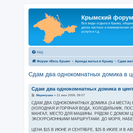
Крымский фору
Все виды отдыха в Крыму, общен
доска частных и коммерческих об
услуги и т.д.
FAQ
Форум «Весь Крым»
Аренда жилья в Крыму
Сдам жил
Сдам два однокомнатных домика в ц
Сдам два однокомнатных домика в цен
С
Маринушка
»
21 июн 2009, 09:07
о
о
СДАМ ДВА ОДНОКОМНАТНЫХ ДОМИКА (3-4 МЕСТА) 
б
(ХОЛОДНАЯ И ГОРЯЧАЯ ВОДА, ХОЛОДИЛЬНИК, ПО
щ
е
МАНГАЛ, МЕСТО ДЛЯ МАШИНЫ. РЯДОМ С ДОМОМ Ц
н
ЭКСКУРСИОННЫМИ МАРШРУТАМИ. ДО МОРЯ, НАБЕ
и
е
ЦЕНА $15 В ИЮНЕ И СЕНТЯБРЕ, $25 В ИЮЛЕ И В А