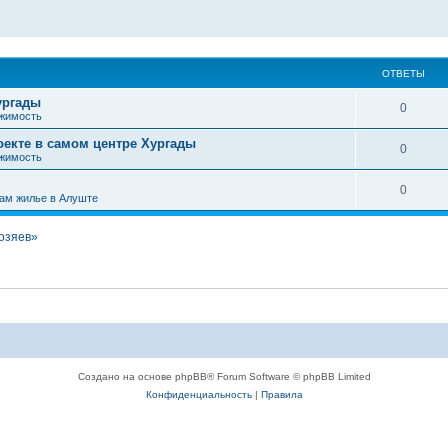
ОТВЕТЫ
ургады
0
жимость
оекте в самом центре Хургады
0
жимость
0
ам жилье в Алуште
хозяев»
Создано на основе phpBB® Forum Software © phpBB Limited
Конфиденциальность
|
Правила