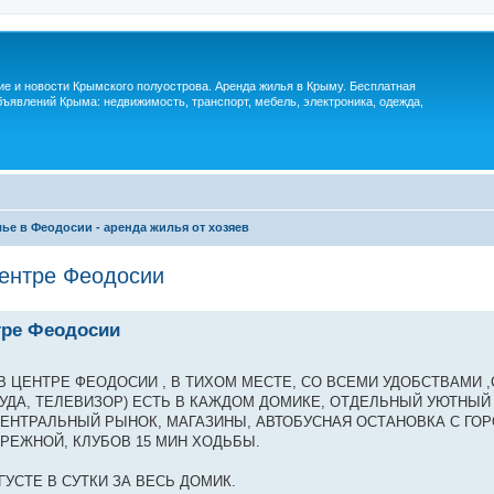
м
ие и новости Крымского полуострова. Аренда жилья в Крыму. Бесплатная
ъявлений Крыма: недвижимость, транспорт, мебель, электроника, одежда,
ье в Феодосии - аренда жилья от хозяев
ентре Феодосии
тре Феодосии
В ЦЕНТРЕ ФЕОДОСИИ , В ТИХОМ МЕСТЕ, СО ВСЕМИ УДОБСТВАМИ ,
СУДА, ТЕЛЕВИЗОР) ЕСТЬ В КАЖДОМ ДОМИКЕ, ОТДЕЛЬНЫЙ УЮТНЫЙ
ЕНТРАЛЬНЫЙ РЫНОК, МАГАЗИНЫ, АВТОБУСНАЯ ОСТАНОВКА С ГО
РЕЖНОЙ, КЛУБОВ 15 МИН ХОДЬБЫ.
ВГУСТЕ В СУТКИ ЗА ВЕСЬ ДОМИК.