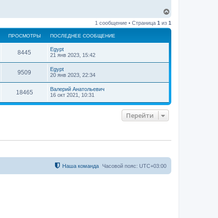
В
е
1 сообщение • Страница
1
из
1
р
н
ПРОСМОТРЫ
ПОСЛЕДНЕЕ СООБЩЕНИЕ
у
т
Egypt
ь
8445
21 янв 2023, 15:42
с
я
Egypt
9509
к
20 янв 2023, 22:34
н
а
Валерий Анатольевич
18465
ч
16 окт 2021, 10:31
а
л
у
Перейти
Наша команда
Часовой пояс:
UTC+03:00