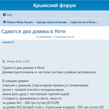
Крымский форум
FAQ
Форум «Весь Крым»
Аренда жилья в Крыму
Сдам жилье в Большой Ялте - аренда жилья от хозяев
Сдаются два домика в Ялте
2 сообщения • Страница
1
из
1
avionicYL
С
19 июн 2009, 12:03
о
о
Сдаются два домика в Ялте
б
Домики расположены в частном секторе в районе автовокзала.
щ
е
н
В каждом домике:
и
е
спальня с диваном (+раскладная кровать) и телевизором,
кухня с газовой плитой и холодильником,
ванна (или душ) с постоянной горячей водой.
Стоимость проживания в июле, августе:
за домик №1 - 200 грн./сутки (20 EUR)
за домик №2 (второй этаж с отдельным входом) - 250 грн./сутки (25