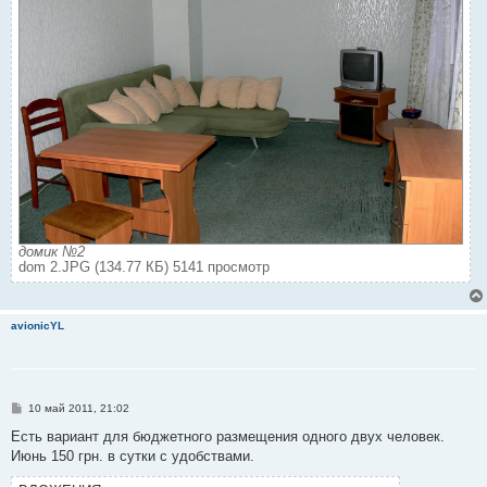
домик №2
dom 2.JPG (134.77 КБ) 5141 просмотр
avionicYL
С
10 май 2011, 21:02
о
о
Есть вариант для бюджетного размещения одного двух человек.
б
Июнь 150 грн. в сутки с удобствами.
щ
е
н