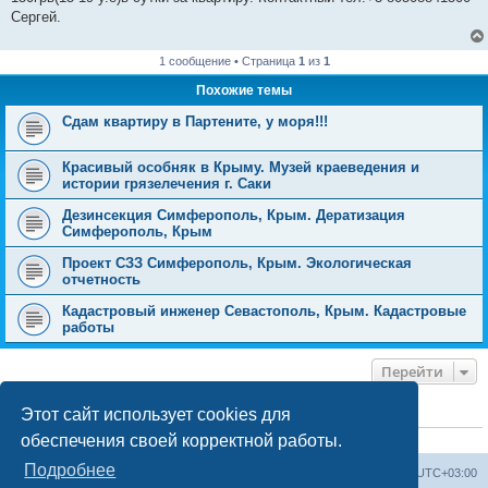
Сергей.
1 сообщение • Страница
1
из
1
Похожие темы
Сдам квартиру в Партените, у моря!!!
Красивый особняк в Крыму. Музей краеведения и
истории грязелечения г. Саки
Дезинсекция Симферополь, Крым. Дератизация
Симферополь, Крым
Проект СЗЗ Симферополь, Крым. Экологическая
отчетность
Кадастровый инженер Севастополь, Крым. Кадастровые
работы
Перейти
Этот сайт использует cookies для
КТО СЕЙЧАС НА КОНФЕРЕНЦИИ
обеспечения своей корректной работы.
Сейчас этот форум просматривают:
ClaudeBot [ИИ бот]
и 3 гостя
Подробнее
Форум «Весь Крым»
Наша команда
Часовой пояс:
UTC+03:00