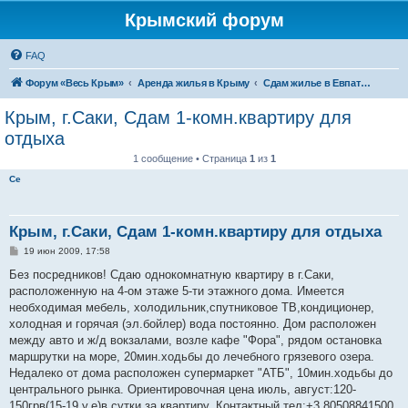
Крымский форум
FAQ
Форум «Весь Крым»
Аренда жилья в Крыму
Сдам жилье в Евпатории, Саках
Крым, г.Саки, Сдам 1-комн.квартиру для
отдыха
1 сообщение • Страница
1
из
1
Се
Крым, г.Саки, Сдам 1-комн.квартиру для отдыха
С
19 июн 2009, 17:58
о
о
Без посредников! Сдаю однокомнатную квартиру в г.Саки,
б
расположенную на 4-ом этаже 5-ти этажного дома. Имеется
щ
е
необходимая мебель, холодильник,спутниковое ТВ,кондиционер,
н
холодная и горячая (эл.бойлер) вода постоянно. Дом расположен
и
е
между авто и ж/д вокзалами, возле кафе "Фора", рядом остановка
маршрутки на море, 20мин.ходьбы до лечебного грязевого озера.
Недалеко от дома расположен супермаркет "АТБ", 10мин.ходьбы до
центрального рынка. Ориентировочная цена июль, август:120-
150грв(15-19 у.е)в сутки за квартиру. Контактный тел:+3 80508841500