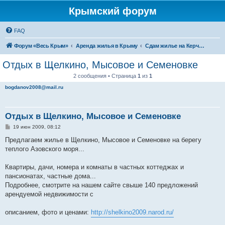
Крымский форум
FAQ
Форум «Весь Крым»
Аренда жилья в Крыму
Сдам жилье на Керченском полуострове
Отдых в Щелкино, Мысовое и Семеновке
2 сообщения • Страница
1
из
1
bogdanov2008@mail.ru
Отдых в Щелкино, Мысовое и Семеновке
С
19 июн 2009, 08:12
о
о
Предлагаем жилье в Щелкино, Мысовое и Семеновке на берегу
б
теплого Азовского моря...
щ
е
н
Квартиры, дачи, номера и комнаты в частных коттеджах и
и
е
пансионатах, частные дома...
Подробнее, смотрите на нашем сайте свыше 140 предложений
арендуемой недвижимости с
описанием, фото и ценами:
http://shelkino2009.narod.ru/