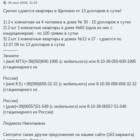
С
05 июл 2009, 11:02
о
о
Срочно сдаются квартиры в Щелкино от 13 долларов в сутки!
б
щ
е
1) 2-х комнатная на 4 человека в доме № 30 - 15 долларов в сутки
н
2) 2-шт 1-комнатные квартиры в доме №60 (одна из них с
и
е
кондиционером) - по 100 гривен в сутки
3) 2-шт 1-комнатные квартиры в домах №12 и 27 - сдаются по
12.07.09 по 13 долларов в сутки
------------
Звоните:
т.(моб МТS)+38(050)600-1995 (с мобильного) или 8-10-38-050-600-1995
(стационарного из
России)
т.(моб KS) +38(098)658-32-32 (с мобильного) или 8-10-38-098-658-32-32
(стационарного из
России)
т.(дом)+38(06557)51-548 (с мобильного) или 8-10-38-06557-51-548
(стационарного из России)
Людмила Николаевна
Смотрите также другие предложения на нашем сайте (163 варианта)