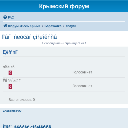
Крымский форум
FAQ
Форум «Весь Крым»
Барахолка
Услуги
Íîâŕ˙ ńëóćáŕ çíŕęîěńňâ
1 сообщение • Страница
1
из
1
Ęëŕńńíî
ďîăë˙ćó
Голосов нет
0
Ěíĺ âńĺ đŕâíî
Голосов нет
0
Всего голосов:
0
ZnakomsTvQ
Íîâŕ˙ ńëóćáŕ çíŕęîěńňâ