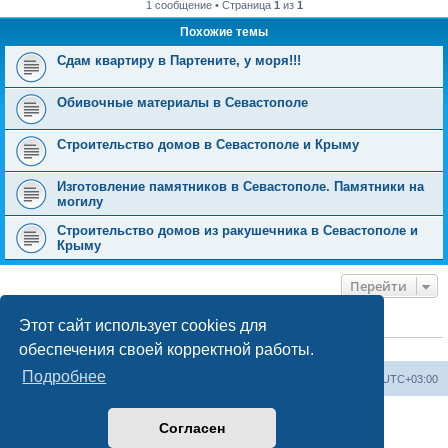
1 сообщение • Страница
1
из
1
Похожие темы
Сдам квартиру в Партените, у моря!!!
Обивочные материалы в Севастополе
Строительство домов в Севастополе и Крыму
Изготовление памятников в Севастополе. Памятники на
могилу
Строительство домов из ракушечника в Севастополе и
Крыму
Перейти
Этот сайт использует cookies для
КТО СЕЙЧАС НА КОНФЕРЕНЦИИ
обеспечения своей корректной работы.
Сейчас этот форум просматривают:
ClaudeBot [ИИ бот]
и 0 гостей
Подробнее
Форум «Весь Крым»
Наша команда
Часовой пояс:
UTC+03:00
Создано на основе phpBB® Forum Software © phpBB Limited
Согласен
Конфиденциальность
|
Правила