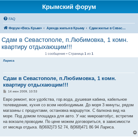
Крымский форум
FAQ
Форум «Весь Крым»
Аренда жилья в Крыму
Сдам жилье в Севастополе
Сдам в Севастополе, п.Любимовка, 1 комн.
квартиру отдыхающим!!!
1 сообщение • Страница
1
из
1
Лариса
Сдам в Севастополе, п.Любимовка, 1 комн.
квартиру отдыхающим!!!
С
14 июн 2009, 10:53
о
о
Евро ремонт, все удобства, гор.вода, душевая кабина, кабельное
б
телевидение, кухня со всем необходимым. До моря 3 минуты, рядом
щ
е
магазины с продуктами, остановка маршруток. С балкона вид на
н
море. Под домом площадка для авто. У нас микроавтобус, встретим
и
е
на вокзале,проводим. По цене можем договориться, в зависимости
от месяца отдыха. 8(0692)73 52 74, 8(068)471 86 94 Лариса.