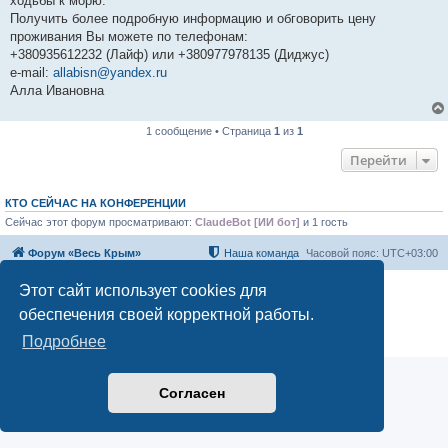
ходьбы к морю.
Получить более подробную информацию и обговорить цену
проживания Вы можете по телефонам:
+380935612232 (Лайф) или +380977978135 (Диджус)
e-mail:
allabisn@yandex.ru
Алла Ивановна
1 сообщение • Страница
1
из
1
Перейти
КТО СЕЙЧАС НА КОНФЕРЕНЦИИ
Сейчас этот форум просматривают:
ClaudeBot [ИИ бот]
и 1 гость
Форум «Весь Крым»
Наша команда
Часовой пояс:
UTC+03:00
Этот сайт использует cookies для
Создано на основе phpBB® Forum Software © phpBB Limited
Конфиденциальность
|
Правила
обеспечения своей корректной работы.
Подробнее
Согласен