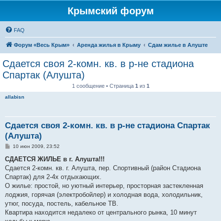
Крымский форум
FAQ
Форум «Весь Крым»
Аренда жилья в Крыму
Сдам жилье в Алуште
Сдается своя 2-комн. кв. в р-не стадиона
Спартак (Алушта)
1 сообщение • Страница
1
из
1
allabisn
Сдается своя 2-комн. кв. в р-не стадиона Спартак
(Алушта)
С
10 июн 2009, 23:52
о
о
СДАЕТСЯ ЖИЛЬЕ в г. Алушта!!!
б
Сдается 2-комн. кв. г. Алушта, пер. Спортивный (район Стадиона
щ
е
Спартак) для 2-4х отдыхающих.
н
О жилье: простой, но уютный интерьер, просторная застекленная
и
е
лоджия, горячая (электробойлер) и холодная вода, холодильник,
утюг, посуда, постель, кабельное ТВ.
Квартира находится недалеко от центрального рынка, 10 минут