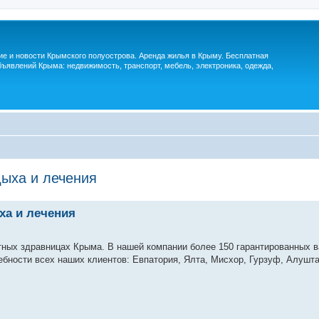
м
ие и новости Крымского полуострова. Аренда жилья в Крыму. Бесплатная
ъявлений Крыма: недвижимость, транспорт, мебель, электроника, одежда,
дыха и лечения
ха и лечения
тных здравницах Крыма. В нашей компании более 150 гарантированных в
бности всех наших клиентов: Евпатория, Ялта, Мисхор, Гурзуф, Алушта