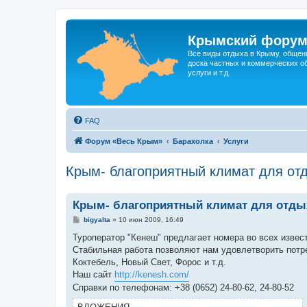
Крымский фору
Все виды отдыха в Крыму, общен
доска частных и коммерческих об
услуги и т.д.
FAQ
Форум «Весь Крым»
Барахолка
Услуги
Крым- благоприятный климат для от
Крым- благоприятный климат для отды
С
bigyalta
»
10 июн 2009, 16:49
о
о
Туроператор "Кенеш" предлагает номера во всех извес
б
Стабильная работа позволяют нам удовлетворить потре
щ
е
Коктебель, Новый Свет, Форос и т.д.
н
Наш сайт
http://kenesh.com/
и
е
Справки по телефонам: +38 (0652) 24-80-62, 24-80-52