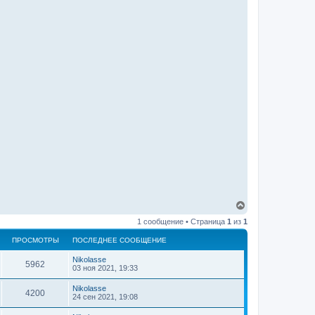
В
е
1 сообщение • Страница
1
из
1
р
н
ПРОСМОТРЫ
ПОСЛЕДНЕЕ СООБЩЕНИЕ
у
т
Nikolasse
ь
5962
03 ноя 2021, 19:33
с
я
Nikolasse
4200
к
24 сен 2021, 19:08
н
а