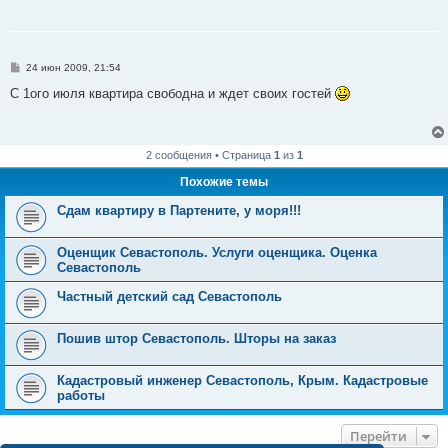
С
24 июн 2009, 21:54
о
о
C 1ого июля квартира свободна и ждет своих гостей
б
щ
е
н
и
2 сообщения • Страница
1
из
1
е
Похожие темы
Сдам квартиру в Партените, у моря!!!
Оценщик Севастополь. Услуги оценщика. Оценка
Севастополь
Частный детский сад Севастополь
Пошив штор Севастополь. Шторы на заказ
Кадастровый инженер Севастополь, Крым. Кадастровые
работы
Перейти