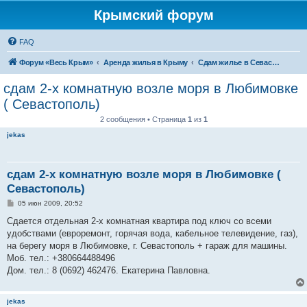
Крымский форум
FAQ
Форум «Весь Крым»
Аренда жилья в Крыму
Сдам жилье в Севастополе
сдам 2-х комнатную возле моря в Любимовке
( Севастополь)
2 сообщения • Страница
1
из
1
jekas
сдам 2-х комнатную возле моря в Любимовке (
Севастополь)
С
05 июн 2009, 20:52
о
о
Сдается отдельная 2-х комнатная квартира под ключ со всеми
б
удобствами (евроремонт, горячая вода, кабельное телевидение, газ),
щ
е
на берегу моря в Любимовке, г. Севастополь + гараж для машины.
н
Моб. тел.: +380664488496
и
е
Дом. тел.: 8 (0692) 462476. Екатерина Павловна.
jekas