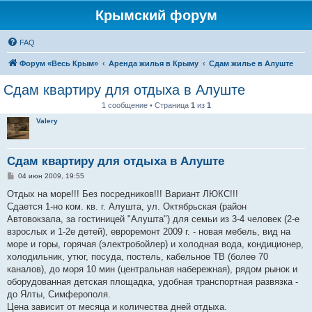
Крымский форум
FAQ
Форум «Весь Крым»
Аренда жилья в Крыму
Сдам жилье в Алуште
Сдам квартиру для отдыха в Алуште
1 сообщение • Страница
1
из
1
Valery
Сдам квартиру для отдыха в Алуште
С
04 июн 2009, 19:55
о
о
Отдых на море!!! Без посредников!!! Вариант ЛЮКС!!!
б
Сдается 1-но ком. кв. г. Алушта, ул. Октябрьская (район
щ
е
Автовокзала, за гостиницей "Алушта") для семьи из 3-4 человек (2-е
н
взрослых и 1-2е детей), евроремонт 2009 г. - новая мебель, вид на
и
е
море и горы, горячая (электробойлер) и холодная вода, кондиционер,
холодильник, утюг, посуда, постель, кабельное ТВ (более 70
каналов), до моря 10 мин (центральная набережная), рядом рынок и
оборудованная детская площадка, удобная транспортная развязка -
до Ялты, Симферополя.
Цена зависит от месяца и количества дней отдыха.