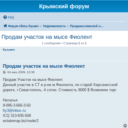
Крымский форум
FAQ
Форум «Весь Крым»
Недвижимость
Продажа нежилой недвижимости в Крыму
Продам участок на мысе Фиолент
1 сообщение • Страница
1
из
1
Кузьмич
Продам участок на мысе Фиолент
С
04 июн 2009, 12:38
о
о
Продам Участок на мысе Фиолент.
б
Дачный участок в СТ в р-не м.Фиолента, по старой Херсонесской
щ
е
дороге, г.Севастополь, 4 сотки. Стоимость 8000 $ Возможен торг.
н
и
е
Наталья
8-095-3-666-3-50
lty3@inbox.ru
ICQ 313-835-509
estatemap.biz/node/2