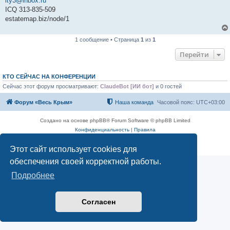
lty3@inbox.ru
ICQ 313-835-509
estatemap.biz/node/1
1 сообщение • Страница
1
из
1
Перейти
КТО СЕЙЧАС НА КОНФЕРЕНЦИИ
Сейчас этот форум просматривают:
ClaudeBot [ИИ бот]
и 0 гостей
Форум «Весь Крым»
Наша команда
Часовой пояс:
UTC+03:00
Создано на основе phpBB® Forum Software © phpBB Limited
Конфиденциальность
|
Правила
Этот сайт использует cookies для
обеспечения своей корректной работы.
Подробнее
Согласен