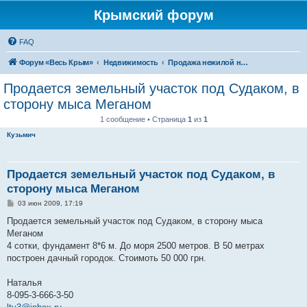
Крымский форум
FAQ
Форум «Весь Крым»
Недвижимость
Продажа нежилой недвижимости в Крыму
Продается земельный участок под Судаком, в
сторону мыса Меганом
1 сообщение • Страница
1
из
1
Кузьмич
Продается земельный участок под Судаком, в
сторону мыса Меганом
С
03 июн 2009, 17:19
о
о
Продается земельный участок под Судаком, в сторону мыса
б
Меганом
щ
е
4 сотки, фундамент 8*6 м. До моря 2500 метров. В 50 метрах
н
построен дачный городок. Стоимоть 50 000 грн.
и
е
Наталья
8-095-3-666-3-50