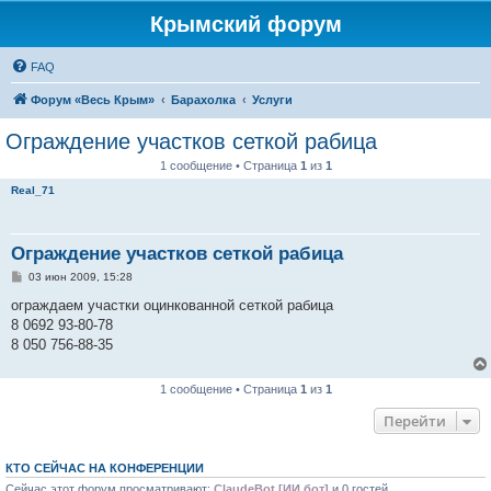
Крымский форум
FAQ
Форум «Весь Крым»
Барахолка
Услуги
Ограждение участков сеткой рабица
1 сообщение • Страница
1
из
1
Real_71
Ограждение участков сеткой рабица
С
03 июн 2009, 15:28
о
о
ограждаем участки оцинкованной сеткой рабица
б
8 0692 93-80-78
щ
е
8 050 756-88-35
н
и
е
1 сообщение • Страница
1
из
1
Перейти
КТО СЕЙЧАС НА КОНФЕРЕНЦИИ
Сейчас этот форум просматривают:
ClaudeBot [ИИ бот]
и 0 гостей