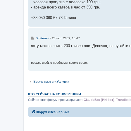
- часовая прогулка с человека 100 грн;
- аренда всего катера в час от 350 грн.
+38 050 360 67 78 Галина
С
Dmitroon
»
20 июл 2009, 18:47
о
о
яхту можно снять 200 гривен час. Девочка, не пугайте 
б
щ
е
н
и
решаю любые проблемы кроме своих
е
Вернуться в «Услуги»
КТО СЕЙЧАС НА КОНФЕРЕНЦИИ
Сейчас этот форум просматривают:
ClaudeBot [ИИ бот]
,
Trendicti
Форум «Весь Крым»