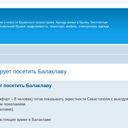
м
ие и новости Крымского полуострова. Аренда жилья в Крыму. Бесплатная
ъявлений Крыма: недвижимость, транспорт, мебель, электроника, одежда,
рует посетить Балаклаву
т посетить Балаклаву
форт – 8 человек) готов показывать окрестности Севастополя с выходо
им пожеланиям.
еловек).
астоящее время в Балаклаве: