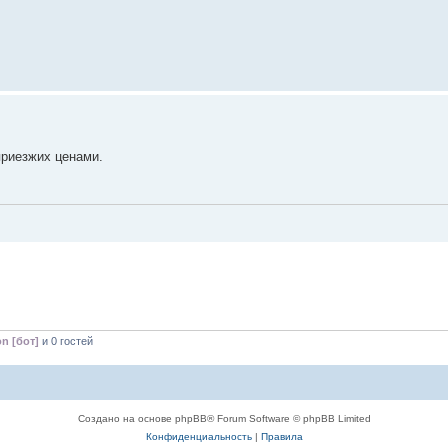
приезжих ценами.
on [бот]
и 0 гостей
Создано на основе phpBB® Forum Software © phpBB Limited
Конфиденциальность
|
Правила