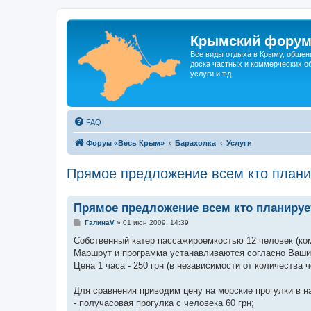
Крымский фору
Все виды отдыха в Крыму, общен
доска частных и коммерческих об
услуги и т.д.
FAQ
Форум «Весь Крым»
Барахолка
Услуги
Прямое предложение всем кто плани
Прямое предложение всем кто планируе
С
ГалинаV
»
01 июн 2009, 14:39
о
о
Собственный катер пассажироемкостью 12 человек (ком
б
Маршрут и программа устанавливаются согласно Ваш
щ
е
Цена 1 часа - 250 грн (в независимости от количества ч
н
и
е
Для сравнения приводим цену на морские прогулки в н
- получасовая прогулка с человека 60 грн;