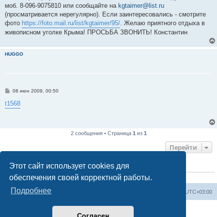
моб. 8-096-9075810 или сообщайте на
kgtaimer@list.ru
(просматривается нерегулярно). Если заинтересовались - смотрите
фото
https://foto.mail.ru/list/kgtaimer/95/
. Желаю приятного отдыха в
живописном уголке Крыма! ПРОСЬБА ЗВОНИТЬ! Константин
HUGGO
С
08 июн 2009, 00:50
о
о
t1568
б
щ
е
н
и
2 сообщения • Страница
1
из
1
е
Перейти
Этот сайт использует cookies для
КТО СЕЙЧАС НА КОНФЕРЕНЦИИ
обеспечения своей корректной работы.
Сейчас этот форум просматривают:
ClaudeBot [ИИ бот]
и 1 гость
Подробнее
Форум «Весь Крым»
Наша команда
Часовой пояс:
UTC+03:00
Создано на основе phpBB® Forum Software © phpBB Limited
Согласен