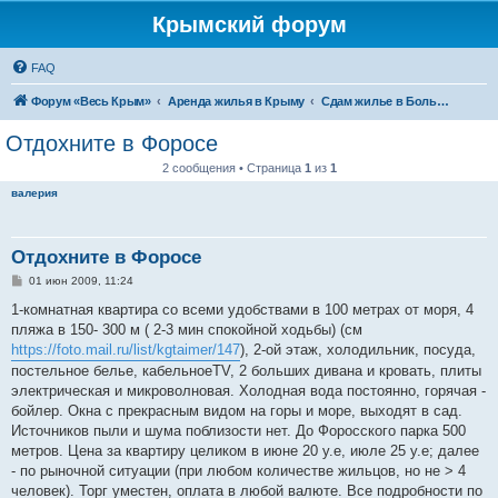
Крымский форум
FAQ
Форум «Весь Крым»
Аренда жилья в Крыму
Сдам жилье в Большой Ялте - аренда жилья от хозяев
Отдохните в Форосе
2 сообщения • Страница
1
из
1
валерия
Отдохните в Форосе
С
01 июн 2009, 11:24
о
о
1-комнатная квартира со всеми удобствами в 100 метрах от моря, 4
б
пляжа в 150- 300 м ( 2-3 мин спокойной ходьбы) (см
щ
е
https://foto.mail.ru/list/kgtaimer/147
), 2-ой этаж, холодильник, посуда,
н
постельное белье, кабельноеTV, 2 больших дивана и кровать, плиты
и
е
электрическая и микроволновая. Холодная вода постоянно, горячая -
бойлер. Окна с прекрасным видом на горы и море, выходят в сад.
Источников пыли и шума поблизости нет. До Форосского парка 500
метров. Цена за квартиру целиком в июне 20 у.е, июле 25 у.е; далее
- по рыночной ситуации (при любом количестве жильцов, но не > 4
человек). Торг уместен, оплата в любой валюте. Все подробности по