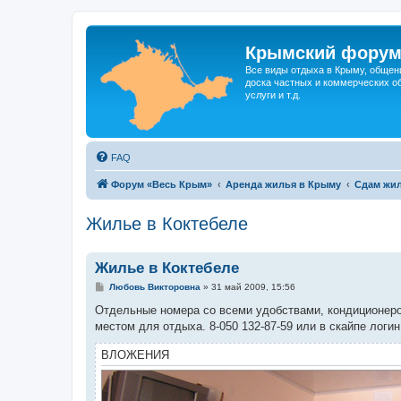
Крымский фору
Все виды отдыха в Крыму, общен
доска частных и коммерческих об
услуги и т.д.
FAQ
Форум «Весь Крым»
Аренда жилья в Крыму
Сдам жил
Жилье в Коктебеле
Жилье в Коктебеле
С
Любовь Викторовна
»
31 май 2009, 15:56
о
о
Отдельные номера со всеми удобствами, кондиционером
б
местом для отдыха. 8-050 132-87-59 или в скайпе логин
щ
е
н
ВЛОЖЕНИЯ
и
е