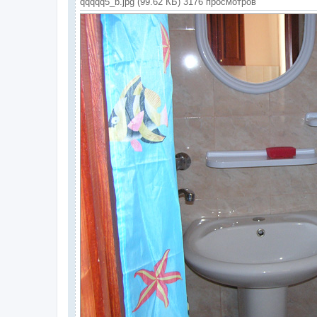
qqqqq5_b.jpg (99.62 КБ) 3176 просмотров