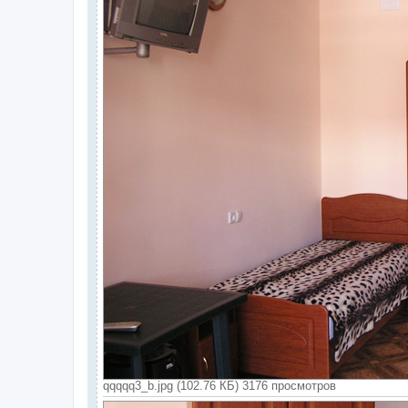
qqqqq3_b.jpg (102.76 КБ) 3176 просмотров