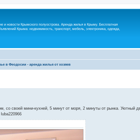
м
ие и новости Крымского полуострова. Аренда жилья в Крыму. Бесплатная
ъявлений Крыма: недвижимость, транспорт, мебель, электроника, одежда,
ье в Феодосии - аренда жилья от хозяев
, со своей мини-кухней, 5 минут от моря, 2 минуты от рынка. Уютный д
 luba220966