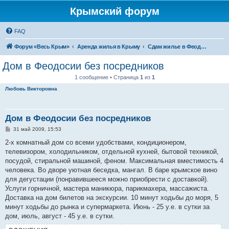
Крымский форум
FAQ
Форум «Весь Крым»
Аренда жилья в Крыму
Сдам жилье в Феодосии - аренда жилья от хозяев
Дом в Феодосии без посредников
1 сообщение • Страница
1
из
1
Любовь Викторовна
Дом в Феодосии без посредников
С
31 май 2009, 15:53
о
о
2-х комнатный дом со всеми удобствами, кондиционером,
б
телевизором, холодильником, отдельной кухней, бытовой техникой,
щ
е
посудой, стиральной машиной, феном. Максимальная вместимость 4
н
человека. Во дворе уютная беседка, мангал. В баре крымское вино
и
е
для дегустации (понравившееся можно приобрести с доставкой).
Услуги горничной, мастера маникюра, парикмахера, массажиста.
Доставка на дом билетов на экскурсии. 10 минут ходьбы до моря, 5
минут ходьбы до рынка и супермаркета. Июнь - 25 у.е. в сутки за
дом, июль, август - 45 у.е. в сутки.