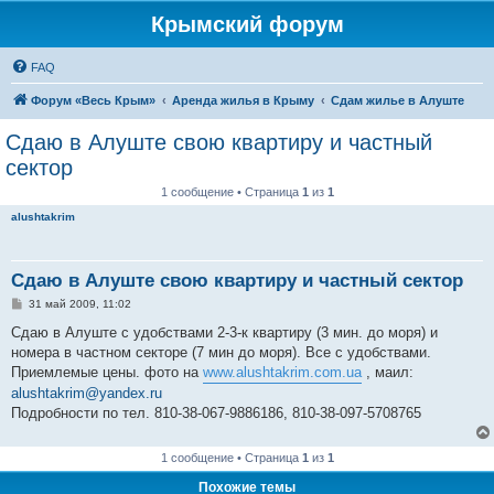
Крымский форум
FAQ
Форум «Весь Крым»
Аренда жилья в Крыму
Сдам жилье в Алуште
Сдаю в Алуште свою квартиру и частный
сектор
1 сообщение • Страница
1
из
1
alushtakrim
Сдаю в Алуште свою квартиру и частный сектор
С
31 май 2009, 11:02
о
о
Сдаю в Алуште с удобствами 2-3-к квартиру (3 мин. до моря) и
б
номера в частном секторе (7 мин до моря). Все с удобствами.
щ
е
Приемлемые цены. фото на
www.alushtakrim.com.ua
, маил:
н
alushtakrim@yandex.ru
и
е
Подробности по тел. 810-38-067-9886186, 810-38-097-5708765
1 сообщение • Страница
1
из
1
Похожие темы