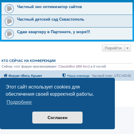
Частный seo оптимизатор сайтов
Частный детский сад Севастополь
Сдам квартиру в Партените, у моря!!!
Перейти
КТО СЕЙЧАС НА КОНФЕРЕНЦИИ
Сейчас этот форум просматривают:
ClaudeBot [ИИ бот]
и 0 гостей
Форум «Весь Крым»
Наша команда
Часовой пояс:
UTC+03:00
Этот сайт использует cookies для
Создано на основе phpBB® Forum Software © phpBB Limited
Конфиденциальность
|
Правила
обеспечения своей корректной работы.
Подробнее
Согласен