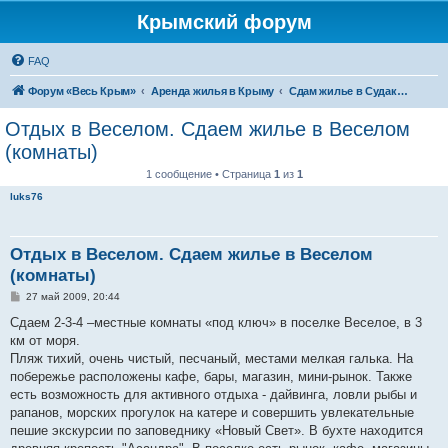
Крымский форум
FAQ
Форум «Весь Крым»
Аренда жилья в Крыму
Сдам жилье в Судаке - аренда жилья от хозяев
Отдых в Веселом. Сдаем жилье в Веселом
(комнаты)
1 сообщение • Страница
1
из
1
luks76
Отдых в Веселом. Сдаем жилье в Веселом
(комнаты)
С
27 май 2009, 20:44
о
о
Сдаем 2-3-4 –местные комнаты «под ключ» в поселке Веселое, в 3
б
км от моря.
щ
е
Пляж тихий, очень чистый, песчаный, местами мелкая галька. На
н
побережье расположены кафе, бары, магазин, мини-рынок. Также
и
е
есть возможность для активного отдыха - дайвинга, ловли рыбы и
рапанов, морских прогулок на катере и совершить увлекательные
пешие экскурсии по заповеднику «Новый Свет». В бухте находится