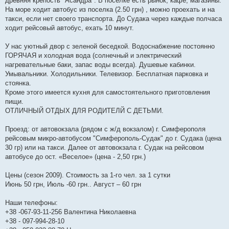
древняя крепость "Асандра". В поселке есть рынок, кафе, магазины.
На море ходит автобус из поселка (2.50 грн) , можно проехать и на
такси, если нет своего транспорта. До Судака через каждые полчаса
ходит рейсовый автобус, ехать 10 минут.
У нас уютный двор с зеленой беседкой. Водоснабжение постоянно
ГОРЯЧАЯ и холодная вода (солнечный и электрический
нагревательные баки, запас воды всегда). Душевые кабинки.
Умывальники. Холодильники. Телевизор. Бесплатная парковка и
стоянка.
Кроме этого имеется кухня для самостоятельного приготовления
пищи.
ОТЛИЧНЫЙ ОТДЫХ ДЛЯ РОДИТЕЛЙ С ДЕТЬМИ.
Проезд: от автовокзала (рядом с ж/д вокзалом) г. Симферополя
рейсовым микро-автобусом "Симферополь-Судак" до г. Судака (цена
30 гр) или на такси. Далее от автовокзала г. Судак на рейсовом
автобусе до ост. «Веселое» (цена - 2,50 грн.)
Цены (сезон 2009). Стоимость за 1-го чел. за 1 сутки
Июнь 50 грн, Июль -60 грн.. Август – 60 грн
Наши телефоны:
+38 -067-93-11-256 Валентина Николаевна
+38 - 097-994-28-10