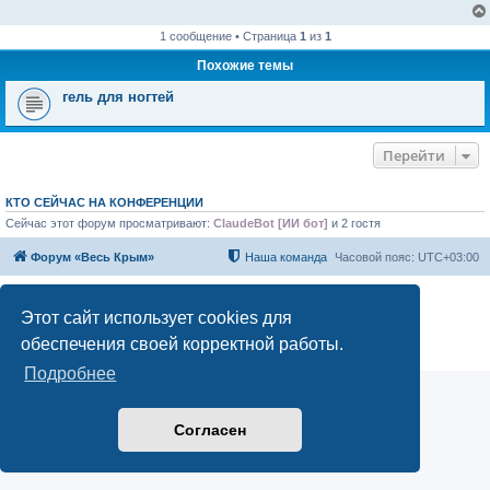
1 сообщение • Страница
1
из
1
Похожие темы
гель для ногтей
Перейти
КТО СЕЙЧАС НА КОНФЕРЕНЦИИ
Сейчас этот форум просматривают:
ClaudeBot [ИИ бот]
и 2 гостя
Форум «Весь Крым»
Наша команда
Часовой пояс:
UTC+03:00
Создано на основе phpBB® Forum Software © phpBB Limited
Этот сайт использует cookies для
Конфиденциальность
|
Правила
обеспечения своей корректной работы.
Подробнее
Согласен