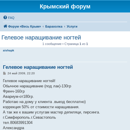
Крымский форум
FAQ
Форум «Весь Крым»
Барахолка
Услуги
Гелевое наращивание ногтей
1 сообщение • Страница
1
из
1
aishapk
Гелевое наращивание ногтей
С
24 май 2009, 22:20
о
о
Гелевое наращивание ногтей!
б
Обычное наращивание (под лак)-130гр
щ
е
Френч-160гр
н
Авариум-от180гр.
и
е
Работаю на дому у клиента .выезд бесплатно)
коррекция 50% от стоимости наращивания.
А так же к вашим услугам мастер депиляци, пирсинга.
г.Симферополь.г.Севастополь
тел.80683991304
Александра