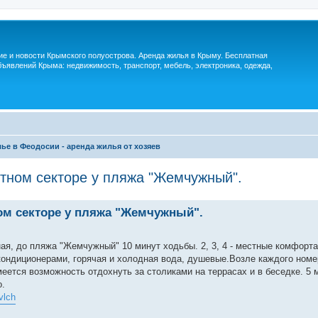
м
ие и новости Крымского полуострова. Аренда жилья в Крыму. Бесплатная
ъявлений Крыма: недвижимость, транспорт, мебель, электроника, одежда,
ье в Феодосии - аренда жилья от хозяев
тном секторе у пляжа "Жемчужный".
ом секторе у пляжа "Жемчужный".
ая, до пляжа "Жемчужный" 10 минут ходьбы. 2, 3, 4 - местные комфорт
кондиционерами, горячая и холодная вода, душевые.Возле каждого номе
ется возможность отдохнуть за столиками на террасах и в беседке. 5 
о.
vlch