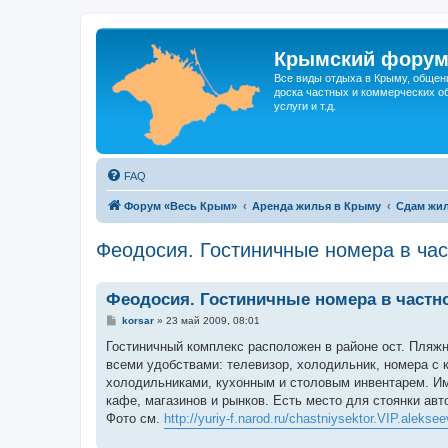
Крымский фору
Все виды отдыха в Крыму, общен
доска частных и коммерческих об
услуги и т.д.
FAQ
Форум «Весь Крым»
Аренда жилья в Крыму
Сдам жил
Феодосия. Гостиничные номера в час
Феодосия. Гостиничные номера в частн
С
korsar
»
23 май 2009, 08:01
о
о
Гостиничный комплекс расположен в районе ост. Пляжн
б
всеми удобствами: телевизор, холодильник, номера с 
щ
е
холодильниками, кухонным и столовым инвентарем. Име
н
кафе, магазинов и рынков. Есть место для стоянки авт
и
е
Фото см.
http://yuriy-f.narod.ru/chastniysektor.VIP.aleksee