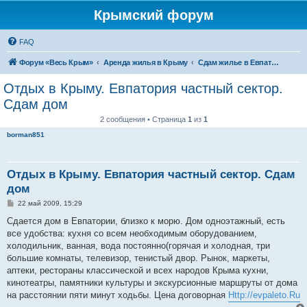
Крымский форум
FAQ
Форум «Весь Крым»
Аренда жилья в Крыму
Сдам жилье в Евпатории, Саках
Отдых в Крыму. Евпатория частный сектор.
Сдам дом
2 сообщения • Страница
1
из
1
borman851
Отдых в Крыму. Евпатория частный сектор. Сдам
дом
С
22 май 2009, 15:29
о
о
Сдается дом в Евпатории, близко к морю. Дом одноэтажный, есть
б
все удобства: кухня со всем необходимым оборудованием,
щ
е
холодильник, ванная, вода постоянно(горячая и холодная, три
н
большие комнаты, телевизор, тенистый двор. Рынок, маркеты,
и
е
аптеки, рестораны классической и всех народов Крыма кухни,
кинотеатры, памятники культуры и экскурсионные маршруты от дома
на расстоянии пяти минут ходьбы. Цена договорная
Http://evpaleto.Ru