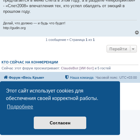
предлагается в меню слета в этом году, а в разделе «Мероприятия»
- «Слет2008» впечатления тех, кто успел обалдеть от эмоций в
прошлом году.
Делай, что должно — и будь что будет!
http://gudin.org
1 сообщение • Страница
1
из
1
Перейти
КТО СЕЙЧАС НА КОНФЕРЕНЦИИ
Сейчас этот форум просматривают:
ClaudeBot [ИИ бот]
и 5 гостей
Форум «Весь Крым»
Наша команда
Часовой пояс:
UTC+03:00
Создано на основе phpBB® Forum Software © phpBB Limited
Этот сайт использует cookies для
Конфиденциальность
|
Правила
обеспечения своей корректной работы.
Подробнее
Согласен