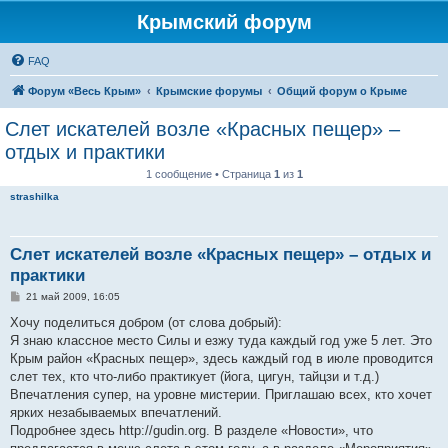
Крымский форум
FAQ
Форум «Весь Крым»
Крымские форумы
Общий форум о Крыме
Слет искателей возле «Красных пещер» –
отдых и практики
1 сообщение • Страница
1
из
1
strashilka
Слет искателей возле «Красных пещер» – отдых и
практики
С
21 май 2009, 16:05
о
о
Хочу поделиться добром (от слова добрый):
б
Я знаю классное место Силы и езжу туда каждый год уже 5 лет. Это
щ
е
Крым район «Красных пещер», здесь каждый год в июле проводится
н
слет тех, кто что-либо практикует (йога, цигун, тайцзи и т.д.)
и
е
Впечатления супер, на уровне мистерии. Приглашаю всех, кто хочет
ярких незабываемых впечатлений.
Подробнее здесь http://gudin.org. В разделе «Новости», что