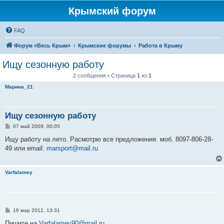
Крымский форум
FAQ
Форум «Весь Крым»
Крымские форумы
Работа в Крыму
Ищу сезонную работу
2 сообщения • Страница
1
из
1
Марина_21
Ищу сезонную работу
С
07 май 2009, 00:05
о
о
Ищу работу на лето. Расмотрю все предложения. моб. 8097-806-28-
б
49 или email:
marsport@mail.ru
щ
е
н
и
Varfalamey
е
С
16 мар 2012, 13:31
о
о
Пишите на
Varfalamey90@mail.ru