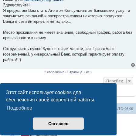
б
Здравствуйте!
щ
е
Я предлагаю Вам стать Агентом-Консультантом банковских услуг, и
н
заниматься рекламой и распространением некоторых продуктов
и
е
Банка в сети интернет, и не только...
Место проживания не имеет значения, свободный график, работа без
привязанности к офису.
Сотрудничать нужно будет с таким Банком, как ПриватБанк
(современный, универсальный Банк, который гарантирует оплату
работы!!!).
2 сообщения • Страница
1
из
1
Перейти
Этот сайт использует cookies для
КТО СЕЙЧАС НА КОНФЕРЕНЦИИ
обеспечения своей корректной работы.
Сейчас этот форум просматривают:
ClaudeBot [ИИ бот]
и 0 гостей
Подробнее
Форум «Весь Крым»
Наша команда
Часовой пояс:
UTC+03:00
Создано на основе phpBB® Forum Software © phpBB Limited
Согласен
Конфиденциальность
|
Правила