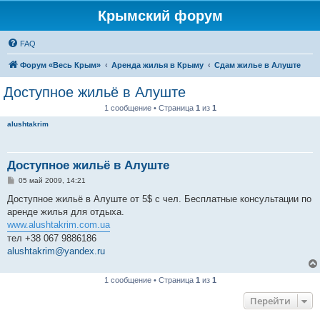
Крымский форум
FAQ
Форум «Весь Крым»
Аренда жилья в Крыму
Сдам жилье в Алуште
Доступное жильё в Алуште
1 сообщение • Страница
1
из
1
alushtakrim
Доступное жильё в Алуште
С
05 май 2009, 14:21
о
о
Доступное жильё в Алуште от 5$ с чел. Бесплатные консультации по
б
аренде жилья для отдыха.
щ
е
www.alushtakrim.com.ua
н
тел +38 067 9886186
и
е
alushtakrim@yandex.ru
1 сообщение • Страница
1
из
1
Перейти