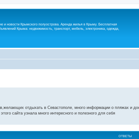
м
ие и новости Крымского полуострова. Аренда жилья в Крыму. Бесплатная
ъявлений Крыма: недвижимость, транспорт, мебель, электроника, одежда,
тов,желающих отдыхать в Севастополе, много информации о пляжах и д
 этого сайта узнала много интересного и полезного для себя
ОТВЕТЫ