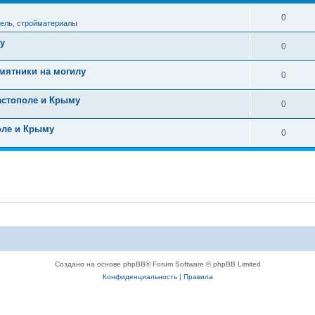
0
ель, стройматериалы
у
0
мятники на могилу
0
астополе и Крыму
0
оле и Крыму
0
Создано на основе phpBB® Forum Software © phpBB Limited
Конфиденциальность
|
Правила