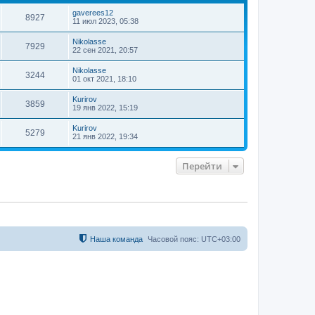
т
gaverees12
ь
8927
11 июл 2023, 05:38
с
я
Nikolasse
7929
к
22 сен 2021, 20:57
н
а
Nikolasse
3244
ч
01 окт 2021, 18:10
а
л
Kurirov
3859
у
19 янв 2022, 15:19
Kurirov
5279
21 янв 2022, 19:34
Перейти
Наша команда
Часовой пояс:
UTC+03:00