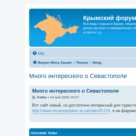
Крымский фору
Все виды отдыха в Крыму, общен
доска частных и коммерческих об
услуги и т.д.
FAQ
Форум «Весь Крым»
Разное
Флуд
Много интересного о Севастополе
Много интересного о Севастополе
С
PaNda
»
04 май 2009, 00:57
о
о
Вот сайт новый, но достаточно интересный для турис
б
http://www.sevastopoldom.at.ua/index/0-174
, я на форуме
щ
е
н
и
е
ПОХОЖИЕ ТЕМЫ