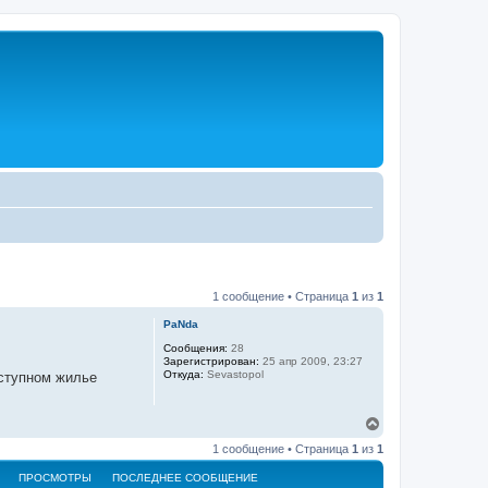
1 сообщение • Страница
1
из
1
PaNda
Сообщения:
28
Зарегистрирован:
25 апр 2009, 23:27
Откуда:
Sevastopol
оступном жилье
В
е
1 сообщение • Страница
1
из
1
р
н
ПРОСМОТРЫ
ПОСЛЕДНЕЕ СООБЩЕНИЕ
у