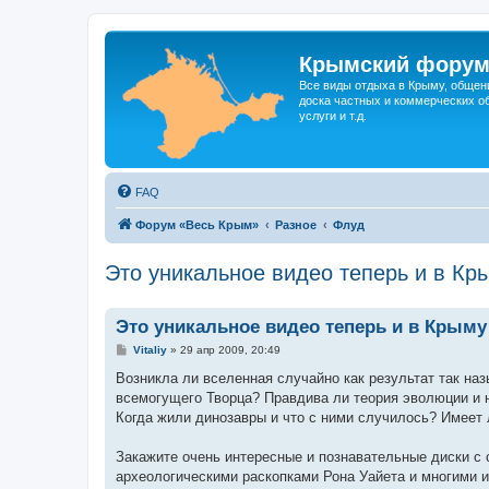
Крымский фору
Все виды отдыха в Крыму, общен
доска частных и коммерческих об
услуги и т.д.
FAQ
Форум «Весь Крым»
Разное
Флуд
Это уникальное видео теперь и в Кр
Это уникальное видео теперь и в Крыму
С
Vitaliy
»
29 апр 2009, 20:49
о
о
Возникла ли вселенная случайно как результат так на
б
всемогущего Творца? Правдива ли теория эволюции и н
щ
е
Когда жили динозавры и что с ними случилось? Имеет 
н
и
е
Закажите очень интересные и познавательные диски с
археологическими раскопками Рона Уайета и многими