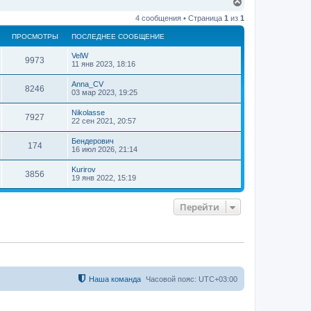
В
к
е
н
4 сообщения • Страница
1
из
1
р
а
н
ч
ПРОСМОТРЫ
ПОСЛЕДНЕЕ СООБЩЕНИЕ
у
а
т
л
VelW
ь
9973
у
11 янв 2023, 18:16
с
я
Anna_CV
8246
к
03 мар 2023, 19:25
н
а
Nikolasse
7927
ч
22 сен 2021, 20:57
а
л
Бендерович
174
у
16 июл 2026, 21:14
Kurirov
3856
19 янв 2022, 15:19
Перейти
Наша команда
Часовой пояс:
UTC+03:00