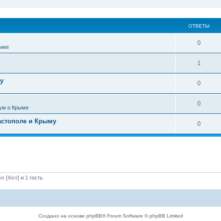
ОТВЕТЫ
0
ыме
1
у
0
0
ум о Крыме
астополе и Крыму
0
on [бот]
и 1 гость
Создано на основе phpBB® Forum Software © phpBB Limited