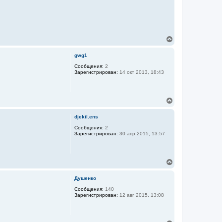
В
е
р
gwg1
н
у
Сообщения:
2
Зарегистрирован:
14 окт 2013, 18:43
т
ь
с
я
В
к
е
н
р
а
djekil.ens
н
ч
у
Сообщения:
2
а
Зарегистрирован:
30 апр 2015, 13:57
т
л
ь
у
с
я
В
к
е
н
р
а
Душенко
н
ч
у
Сообщения:
140
а
Зарегистрирован:
12 авг 2015, 13:08
т
л
ь
у
с
я