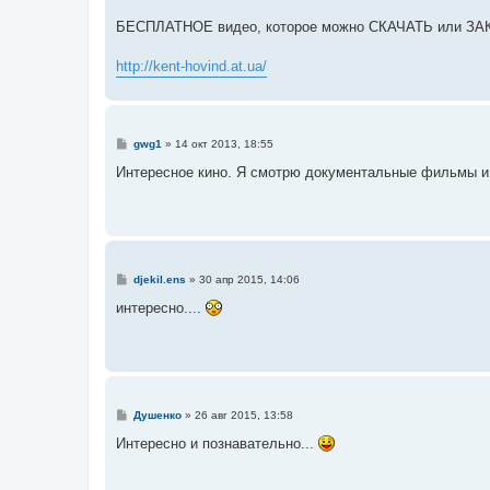
БЕСПЛАТНОЕ видео, которое можно СКАЧАТЬ или ЗАКАЗ
http://kent-hovind.at.ua/
С
gwg1
»
14 окт 2013, 18:55
о
о
Интересное кино. Я смотрю документальные фильмы 
б
щ
е
н
и
е
С
djekil.ens
»
30 апр 2015, 14:06
о
о
интересно....
б
щ
е
н
и
е
С
Душенко
»
26 авг 2015, 13:58
о
о
Интересно и познавательно...
б
щ
е