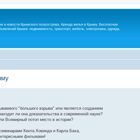
м
ие и новости Крымского полуострова. Аренда жилья в Крыму. Бесплатная
ъявлений Крыма: недвижимость, транспорт, мебель, электроника, одежда,
ыму
зываемого "большого взрыва" или является созданием
аходит ли она доказательства в современной науке?
ли Всемирный потоп место в истории?
 семинарами Кента Ховинда и Карла Баха,
 интересными фильмами!