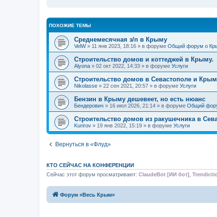
н
и
е
ПОХОЖИЕ ТЕМЫ
Среднемесячная з/п в Крыму
VelW
» 11 янв 2023, 18:16 » в форуме
Общий форум о Кр
Строительство домов и коттеджей в Крыму.
Alyona
» 02 окт 2022, 14:33 » в форуме
Услуги
Строительство домов в Севастополе и Крым
Nikolasse
» 22 сен 2021, 20:57 » в форуме
Услуги
Бензин в Крыму дешевеет, но есть нюанс
Бендерович
» 16 июл 2026, 21:14 » в форуме
Общий фор
Строительство домов из ракушечника в Сев
Kurirov
» 19 янв 2022, 15:19 » в форуме
Услуги
Вернуться в «Флуд»
КТО СЕЙЧАС НА КОНФЕРЕНЦИИ
Сейчас этот форум просматривают:
ClaudeBot [ИИ бот]
,
Trendicti
Форум «Весь Крым»