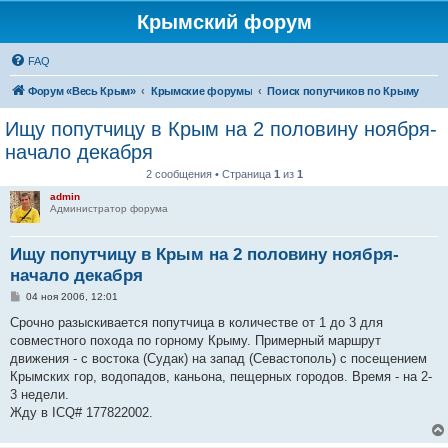
Крымский форум
FAQ
Форум «Весь Крым»
Крымские форумы
Поиск попутчиков по Крыму
Ищу попутчицу в Крым на 2 половину ноября-
начало декабря
2 сообщения • Страница
1
из
1
admin
Администратор форума
Ищу попутчицу в Крым на 2 половину ноября-
начало декабря
С
04 ноя 2006, 12:01
о
о
Срочно разыскивается попутчица в количестве от 1 до 3 для
б
совместного похода по горному Крыму. Примерный маршрут
щ
е
движения - с востока (Судак) на запад (Севастополь) с посещением
н
Крымских гор, водопадов, каньона, пещерных городов. Время - на 2-
и
е
3 недели.
Жду в ICQ# 177822002.