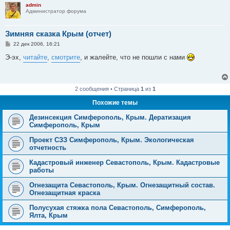
admin
Администратор форума
Зимняя сказка Крым (отчет)
С
22 дек 2006, 16:21
о
о
Э-эх,
читайте
,
смотрите
, и жалейте, что не пошли с нами
б
щ
е
н
и
2 сообщения • Страница
1
из
1
е
Похожие темы
Дезинсекция Симферополь, Крым. Дератизация
Симферополь, Крым
Проект СЗЗ Симферополь, Крым. Экологическая
отчетность
Кадастровый инженер Севастополь, Крым. Кадастровые
работы
Огнезащита Севастополь, Крым. Огнезащитный состав.
Огнезащитная краска
Полусухая стяжка пола Севастополь, Симферополь,
Ялта, Крым