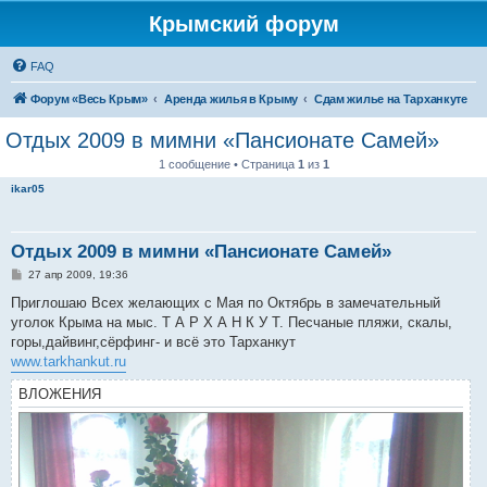
Крымский форум
FAQ
Форум «Весь Крым»
Аренда жилья в Крыму
Сдам жилье на Тарханкуте
Отдых 2009 в мимни «Пансионате Самей»
1 сообщение • Страница
1
из
1
ikar05
Отдых 2009 в мимни «Пансионате Самей»
С
27 апр 2009, 19:36
о
о
Приглошаю Всех желающих с Мая по Октябрь в замечательный
б
уголок Крыма на мыс. Т А Р Х А Н К У Т. Песчаные пляжи, скалы,
щ
е
горы,дайвинг,сёрфинг- и всё это Тарханкут
н
www.tarkhankut.ru
и
е
ВЛОЖЕНИЯ