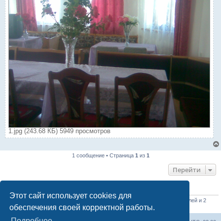
1.jpg (243.68 КБ) 5949 просмотров
1 сообщение • Страница
1
из
1
Перейти
КТО СЕЙЧАС НА КОНФЕРЕНЦИИ
Этот сайт использует cookies для
Сейчас этот форум просматривают: нет зарегистрированных пользователей и 2
обеспечения своей корректной работы.
гостя
Подробнее