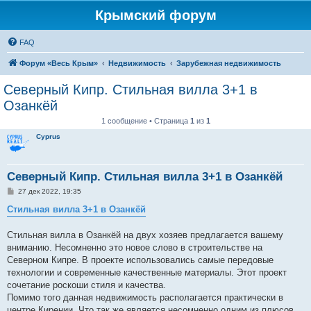
Крымский форум
FAQ
Форум «Весь Крым»
Недвижимость
Зарубежная недвижимость
Северный Кипр. Стильная вилла 3+1 в
Озанкёй
1 сообщение • Страница
1
из
1
Cyprus
Северный Кипр. Стильная вилла 3+1 в Озанкёй
С
27 дек 2022, 19:35
о
о
Стильная вилла 3+1 в Озанкёй
б
щ
е
Стильная вилла в Озанкёй на двух хозяев предлагается вашему
н
вниманию. Несомненно это новое слово в строительстве на
и
е
Северном Кипре. В проекте использовались самые передовые
технологии и современные качественные материалы. Этот проект
сочетание роскоши стиля и качества.
Помимо того данная недвижимость располагается практически в
центре Кирении. Что так же является несомненно одним из плюсов,