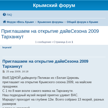
Крымский форум
FAQ
Форум «Весь Крым»
Крымские форумы
Общий форум о Крыме
Приглашаем на открытие дайвСезона 2009
Тарханкут
1 сообщение • Страница
1
из
1
bcpraid
Приглашаем на открытие дайвСезона 2009
Тарханкут
С
25 апр 2009, 16:18
о
о
ВЫЕЗДНОЙ дайвцентр Пеликан из г.Белая Церковь
б
приглашает на открытие Крымского сезона 2009, на майские
щ
е
праздники.
н
С 1 по 8 мая возле самого маяка на Тарханкуте.
и
е
Наш подводный музей якорей приятно удивит ВАС.
Маршрут проходит на глубине 12м. Всего собрано 13 якорей, разных
размеров