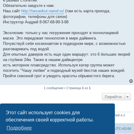
и разных столетий.
Обязательно заедъте к нам.
Наш сайт
http://tarxankut.narod.ru/
(там есть карта проезда,
фотографии, телефоны для связи)
Инструктор Андрей 8-067-68-99-3-88
Эксклюзив- только у нас погружения проходят в полнолицевой
маске. Это передовая технология в мире дайвинга.
Почувствуй себя космонавтом в подводном мире, с возможностью
разговаривать под водой.
Для опытных даверов есть еще один маршрут: это 6 больших якорей
на глубине 24м. Также в нашем дайвцентре
есть моторное плавсредство. Используя катер группа может
посетить "Чашу любви" и подводный музей бюстов наших вождей.
Пройти сквозной грот и увидеть красоты обрывистого берега.
1 сообщение • Страница
1
из
1
Перейти
КТО СЕЙЧАС НА КОНФЕРЕНЦИИ
Этот сайт использует cookies для
Сейчас этот форум просматривают: нет зарегистрированных пользователей и 2
обеспечения своей корректной работы.
гостя
Подробнее
Форум «Весь Крым»
Наша команда
Часовой пояс:
UTC+03:00