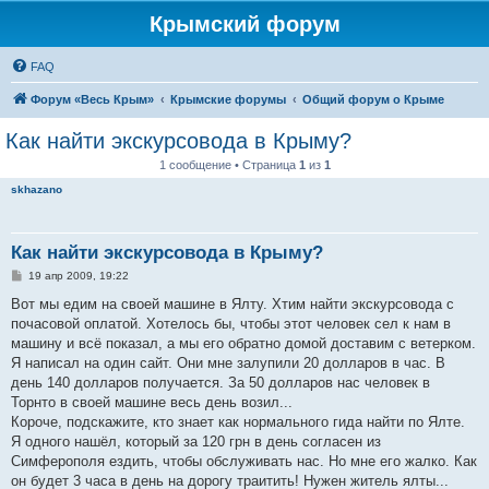
Крымский форум
FAQ
Форум «Весь Крым»
Крымские форумы
Общий форум о Крыме
Как найти экскурсовода в Крыму?
1 сообщение • Страница
1
из
1
skhazano
Как найти экскурсовода в Крыму?
С
19 апр 2009, 19:22
о
о
Вот мы едим на своей машине в Ялту. Хтим найти экскурсовода с
б
почасовой оплатой. Хотелось бы, чтобы этот человек сел к нам в
щ
е
машину и всё показал, а мы его обратно домой доставим с ветерком.
н
Я написал на один сайт. Они мне залупили 20 долларов в час. В
и
е
день 140 долларов получается. За 50 долларов нас человек в
Торнто в своей машине весь день возил...
Короче, подскажите, кто знает как нормального гида найти по Ялте.
Я одного нашёл, который за 120 грн в день согласен из
Симферополя ездить, чтобы обслуживать нас. Но мне его жалко. Как
он будет 3 часа в день на дорогу траитить! Нужен житель ялты...