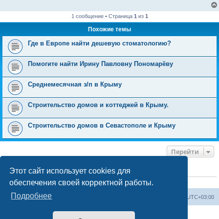
1 сообщение • Страница
1
из
1
Похожие темы
Где в Европе найти дешевую стоматологию?
Помогите найти Ирину Павловну Пономарёву
Среднемесячная з/п в Крыму
Строительство домов и коттеджей в Крыму.
Строительство домов в Севастополе и Крыму
Перейти
Этот сайт использует cookies для
КТО СЕЙЧАС НА КОНФЕРЕНЦИИ
обеспечения своей корректной работы.
Сейчас этот форум просматривают:
ClaudeBot [ИИ бот]
и 0 гостей
Подробнее
Форум «Весь Крым»
Наша команда
Часовой пояс:
UTC+03:00
Создано на основе phpBB® Forum Software © phpBB Limited