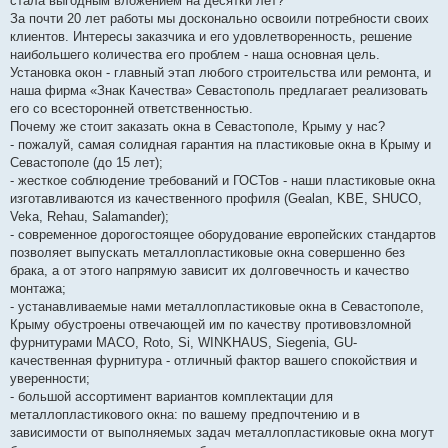
стала выгодным вложением на десятки лет?
За почти 20 лет работы мы досконально освоили потребности своих
клиентов. Интересы заказчика и его удовлетворенность, решение
наибольшего количества его проблем - наша основная цель.
Установка окон - главный этап любого строительства или ремонта, и
наша фирма «Знак Качества» Севастополь предлагает реализовать
его со всесторонней ответственностью.
Почему же стоит заказать окна в Севастополе, Крыму у нас?
- пожалуй, самая солидная гарантия на пластиковые окна в Крыму и
Севастополе (до 15 лет);
- жесткое соблюдение требований и ГОСТов - наши пластиковые окна
изготавливаются из качественного профиля (Gealan, KBE, SHUCO,
Veka, Rehau, Salamander);
- современное дорогостоящее оборудование европейских стандартов
позволяет выпускать металлопластиковые окна совершенно без
брака, а от этого напрямую зависит их долговечность и качество
монтажа;
- устанавливаемые нами металлопластиковые окна в Севастополе,
Крыму обустроены отвечающей им по качеству противовзломной
фурнитурами MACO, Roto, Si, WINKHAUS, Siegenia, GU-
качественная фурнитура - отличный фактор вашего спокойствия и
уверенности;
- большой ассортимент вариантов комплектации для
металлопластикового окна: по вашему предпочтению и в
зависимости от выполняемых задач металлопластиковые окна могут