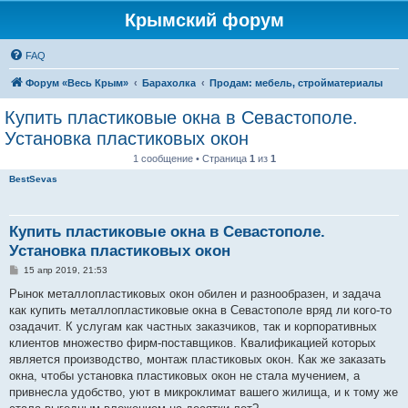
Крымский форум
FAQ
Форум «Весь Крым»
Барахолка
Продам: мебель, стройматериалы
Купить пластиковые окна в Севастополе.
Установка пластиковых окон
1 сообщение • Страница
1
из
1
BestSevas
Купить пластиковые окна в Севастополе.
Установка пластиковых окон
С
15 апр 2019, 21:53
о
о
Рынок металлопластиковых окон обилен и разнообразен, и задача
б
как купить металлопластиковые окна в Севастополе вряд ли кого-то
щ
е
озадачит. К услугам как частных заказчиков, так и корпоративных
н
клиентов множество фирм-поставщиков. Квалификацией которых
и
е
является производство, монтаж пластиковых окон. Как же заказать
окна, чтобы установка пластиковых окон не стала мучением, а
привнесла удобство, уют в микроклимат вашего жилища, и к тому же